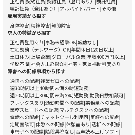
正社員
契約社員
契約社員（登用あり）
嘱託社員
嘱託社員（登用あり）
アルバイト/パート
その他
雇用実績から探す
身体障害
精神障害
知的障害
求人の特徴から探す
正社員登用あり
事務未経験OK
転勤なし
在宅勤務（テレワーク）OK
年間休日120日以上
土日休み
上場企業
グローバル企業
年収400万円以上
学歴不問
社会人未経験OK
社宅・家賃補助制度あり
障害への配慮事項から探す
通院への配慮
残業ゼロへの配慮
週30時間以上40時間未満の時短勤務
週20時間以上30時間未満の時短勤務
勤務日数相談可
フレックスあり
通勤時間への配慮
業務量への配慮
業務スピードへの配慮
マルチタスクへの配慮
電話への配慮
チャットツール利用可
筆談への配慮
定期面談可
休憩への配慮
休憩室あり
透析への配慮
車椅子への配慮
階段昇降なし
音声読み上げソフト