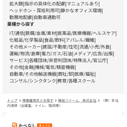
拡大鏡
指示の具体化の配慮
マニュアルあり
ヘッドホン・耳栓利用可
静かなオフィス環境
勤務地配慮
自動車通勤可
業種から探す
IT/通信
鉄鋼/金属/素材
医薬品/医療機器/ヘルスケア
化粧品/化学製品
食品/飲料
アパレル/繊維
その他メーカー
建設/不動産/住宅
流通/小売/外食
運輸/物流/倉庫
電力/ガス/石油
メディア/広告/出版
サービス
各種団体/非営利団体/特殊法人/官公庁
その他
金融
機械/電気/精密機器
自動車/その他輸送機器
商社/卸
医療/福祉
コンサル/シンクタンク
教育/各種スクール
トップ
障害雇用求人を探す
房総ファーム 株式会社
（障）本社
内清掃（会議室、トイレ、階段等）