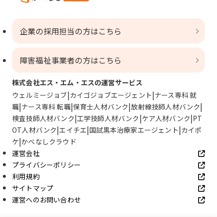
企業の採用担当の方はこちら
障害福祉事業者の方はこちら
株式会社エス・エム・エスの運営サービス
ウェルミージョブ
カイゴジョブエージェント
ナース専科 就
職
ナース専科 転職
保育士人材バンク
放射線技師人材バンク
検査技師人材バンク
工学技師人材バンク
ケア人材バンク
PT
OT人材バンク
エイチエ
国試黒本治療家エージェント
カイポ
ケ
かべなしクラウド
運営会社
プライバシーポリシー
利用規約
サイトマップ
運営へのお問い合わせ