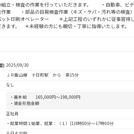
の組立・検査の作業を行っていただきます。 ・自動車、ビデ
査作業 ・部品の目視検査作業（キズ・ケバ・汚れ等の検査
ット印刷オペレーター ＊上記工程のいずれかに従事習得し
だきます。 ＊未経験の方にも親切・丁寧に指導いたします。
2025/09/30
暦)
ＪＲ飯山線 十日町駅 から 車15分
なし
・基本給
165,000円〜198,000円
・賃金形態金額
正社員
・就業時間１始業、就業：（１）
(1)8時00分〜17時00分
土日その他