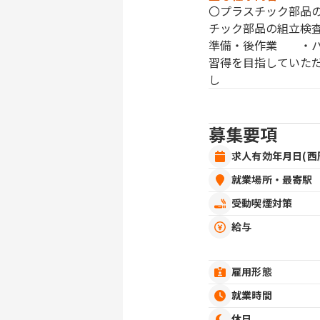
〇プラスチック部品
チック部品の組立検
準備・後作業 ・パ
習得を目指していた
し
募集要項
求人有効年月日(西
就業場所・最寄駅
受動喫煙対策
給与
雇用形態
就業時間
休日