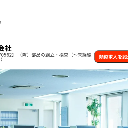
県
会社
0562】
（障）部品の組立・検査（〜未経験
類似求人を紹
〜）