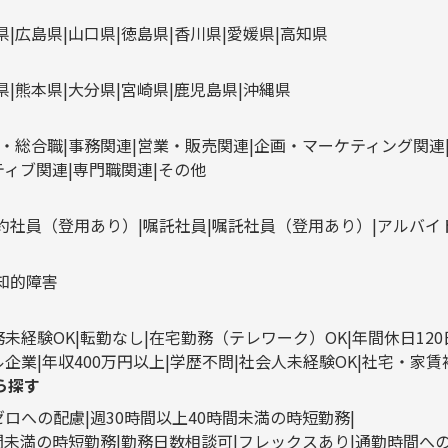
県
広島県
山口県
徳島県
香川県
愛媛県
高知県
県
熊本県
大分県
宮崎県
鹿児島県
沖縄県
・総合職
事務関連
営業・販売関連
企画・マーケティング関連
ティブ関連
専門職関連
その他
約社員（登用あり）
嘱託社員
嘱託社員（登用あり）
アルバイ
知的障害
務未経験OK
転勤なし
在宅勤務（テレワーク）OK
年間休日12
ル企業
年収400万円以上
学歴不問
社会人未経験OK
社宅・家賃
ら探す
ゼロへの配慮
週30時間以上40時間未満の時短勤務
時間未満の時短勤務
勤務日数相談可
フレックスあり
通勤時間へ