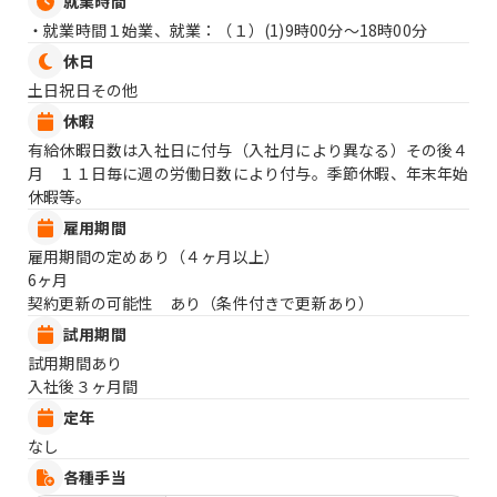
就業時間
・就業時間１始業、就業：（１）
(1)9時00分〜18時00分
休日
土日祝日その他
休暇
有給休暇日数は入社日に付与（入社月により異なる）その後４
月 １１日毎に週の労働日数により付与。季節休暇、年末年始
休暇等。
雇用期間
雇用期間の定めあり（４ヶ月以上）
6ヶ月
契約更新の可能性 あり（条件付きで更新あり）
試用期間
試用期間あり
入社後３ヶ月間
定年
なし
各種手当