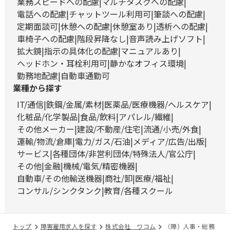
業務スピードへの配慮
マルチタスクへの配慮
電話への配慮
チャットツール利用可
筆談への配慮
定期面談可
休憩への配慮
休憩室あり
透析への配慮
車椅子への配慮
階段昇降なし
音声読み上げソフト
拡大鏡
指示の具体化の配慮
マニュアルあり
ヘッドホン・耳栓利用可
静かなオフィス環境
勤務地配慮
自動車通勤可
業種から探す
IT/通信
鉄鋼/金属/素材
医薬品/医療機器/ヘルスケア
化粧品/化学製品
食品/飲料
アパレル/繊維
その他メーカー
建設/不動産/住宅
流通/小売/外食
運輸/物流/倉庫
電力/ガス/石油
メディア/広告/出版
サービス
各種団体/非営利団体/特殊法人/官公庁
その他
金融
機械/電気/精密機器
自動車/その他輸送機器
商社/卸
医療/福祉
コンサル/シンクタンク
教育/各種スクール
トップ
障害雇用求人を探す
株式会社 ワコム
（障）人事・総務