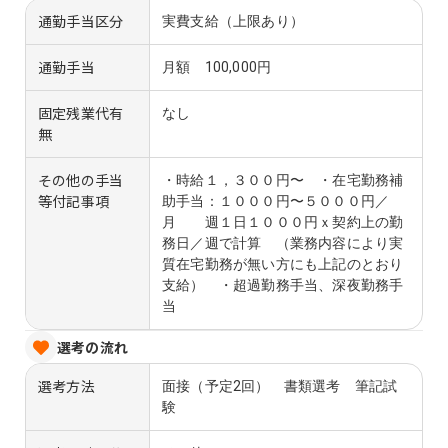
通勤手当区分
実費支給（上限あり）
通勤手当
月額 100,000円
固定残業代有
なし
無
その他の手当
・時給１，３００円〜 ・在宅勤務補
等付記事項
助手当：１０００円〜５０００円／
月 週１日１０００円ｘ契約上の勤
務日／週で計算 （業務内容により実
質在宅勤務が無い方にも上記のとおり
支給） ・超過勤務手当、深夜勤務手
当
選考の流れ
選考方法
面接（予定2回） 書類選考 筆記試
験