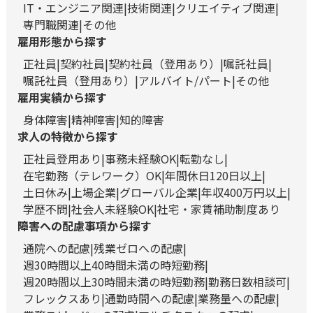
IT・エンジニア関連
技術関連
クリエイティブ関連
専門職関連
その他
雇用形態から探す
正社員
契約社員
契約社員（登用あり）
嘱託社員
嘱託社員（登用あり）
アルバイト/パート
その他
雇用実績から探す
身体障害
精神障害
知的障害
求人の特徴から探す
正社員登用あり
事務未経験OK
転勤なし
在宅勤務（テレワーク）OK
年間休日120日以上
土日休み
上場企業
グローバル企業
年収400万円以上
学歴不問
社会人未経験OK
社宅・家賃補助制度あり
障害への配慮事項から探す
通院への配慮
残業ゼロへの配慮
週30時間以上40時間未満の時短勤務
週20時間以上30時間未満の時短勤務
勤務日数相談可
フレックスあり
通勤時間への配慮
業務量への配慮