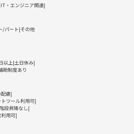
IT・エンジニア関連
ト/パート
その他
0日以上
土日休み
補助制度あり
の配慮
ットツール利用可
階段昇降なし
栓利用可