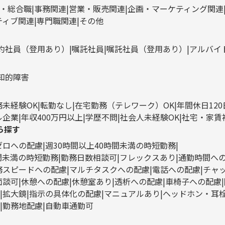
・総合職
事務関連
営業・販売関連
企画・マーケティング関連
ティブ関連
専門職関連
その他
約社員（登用あり）
嘱託社員
嘱託社員（登用あり）
アルバイ
知的障害
務未経験OK
転勤なし
在宅勤務（テレワーク）OK
年間休日12
ル企業
年収400万円以上
学歴不問
社会人未経験OK
社宅・家賃
ら探す
ゼロへの配慮
週30時間以上40時間未満の時短勤務
時間未満の時短勤務
勤務日数相談可
フレックスあり
通勤時間へ
務スピードへの配慮
マルチタスクへの配慮
電話への配慮
チャ
面談可
休憩への配慮
休憩室あり
透析への配慮
車椅子への配慮
拡大鏡
指示の具体化の配慮
マニュアルあり
ヘッドホン・耳
勤務地配慮
自動車通勤可