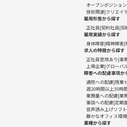
オープンポジション
技術関連
クリエイ
雇用形態から探す
正社員
契約社員
契
雇用実績から探す
身体障害
精神障害
求人の特徴から探す
正社員登用あり
事
上場企業
グローバ
障害への配慮事項か
通院への配慮
残業
週20時間以上30
業務量への配慮
業
筆談への配慮
定期
音声読み上げソフト
静かなオフィス環境
業種から探す