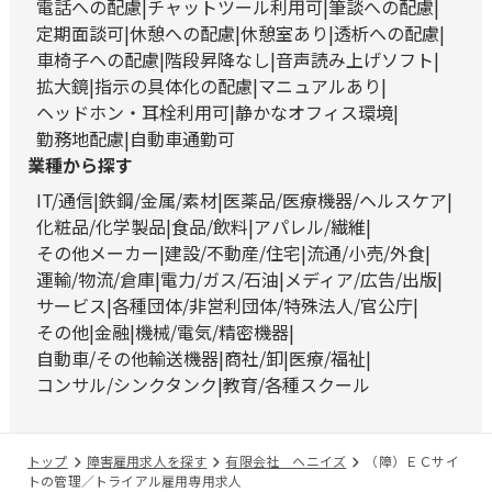
電話への配慮
チャットツール利用可
筆談への配慮
定期面談可
休憩への配慮
休憩室あり
透析への配慮
車椅子への配慮
階段昇降なし
音声読み上げソフト
拡大鏡
指示の具体化の配慮
マニュアルあり
ヘッドホン・耳栓利用可
静かなオフィス環境
勤務地配慮
自動車通勤可
業種から探す
IT/通信
鉄鋼/金属/素材
医薬品/医療機器/ヘルスケア
化粧品/化学製品
食品/飲料
アパレル/繊維
その他メーカー
建設/不動産/住宅
流通/小売/外食
運輸/物流/倉庫
電力/ガス/石油
メディア/広告/出版
サービス
各種団体/非営利団体/特殊法人/官公庁
その他
金融
機械/電気/精密機器
自動車/その他輸送機器
商社/卸
医療/福祉
コンサル/シンクタンク
教育/各種スクール
トップ
障害雇用求人を探す
有限会社 ヘニイズ
（障）ＥＣサイ
トの管理／トライアル雇用専用求人