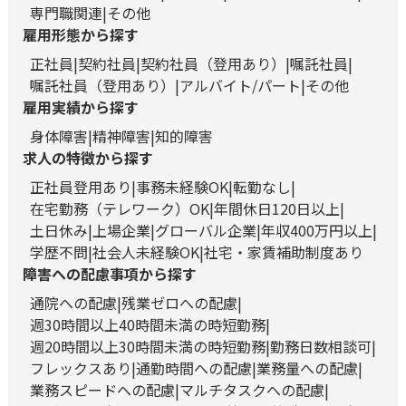
専門職関連
その他
雇用形態から探す
正社員
契約社員
契約社員（登用あり）
嘱託社員
嘱託社員（登用あり）
アルバイト/パート
その他
雇用実績から探す
身体障害
精神障害
知的障害
求人の特徴から探す
正社員登用あり
事務未経験OK
転勤なし
在宅勤務（テレワーク）OK
年間休日120日以上
土日休み
上場企業
グローバル企業
年収400万円以上
学歴不問
社会人未経験OK
社宅・家賃補助制度あり
障害への配慮事項から探す
通院への配慮
残業ゼロへの配慮
週30時間以上40時間未満の時短勤務
週20時間以上30時間未満の時短勤務
勤務日数相談可
フレックスあり
通勤時間への配慮
業務量への配慮
業務スピードへの配慮
マルチタスクへの配慮