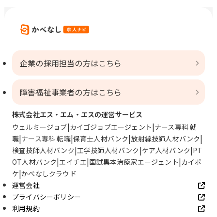
企業の採用担当の方はこちら
障害福祉事業者の方はこちら
株式会社エス・エム・エスの運営サービス
ウェルミージョブ
カイゴジョブエージェント
ナース専科 就
職
ナース専科 転職
保育士人材バンク
放射線技師人材バンク
検査技師人材バンク
工学技師人材バンク
ケア人材バンク
PT
OT人材バンク
エイチエ
国試黒本治療家エージェント
カイポ
ケ
かべなしクラウド
運営会社
プライバシーポリシー
利用規約