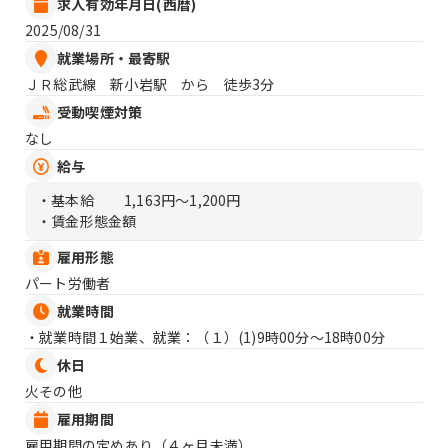
求人有効年月日(西暦)
2025/08/31
就業場所・最寄駅
ＪＲ総武線 新小岩駅 から 徒歩3分
受動喫煙対策
なし
給与
・基本給
1,163円〜1,200円
・賃金形態金額
雇用形態
パート労働者
就業時間
・就業時間１始業、就業：（１）
(1)9時00分〜18時00分
休日
火その他
雇用期間
雇用期間の定めあり（４ヶ月未満）