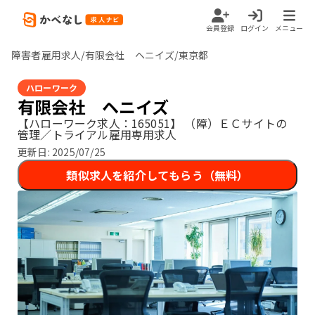
会員登録
ログイン
メニュー
障害者雇用求人/有限会社 ヘニイズ/東京都
ハローワーク
有限会社 ヘニイズ
【ハローワーク求人：165051】
（障）ＥＣサイトの
管理／トライアル雇用専用求人
更新日:
2025/07/25
類似求人を紹介してもらう（無料）