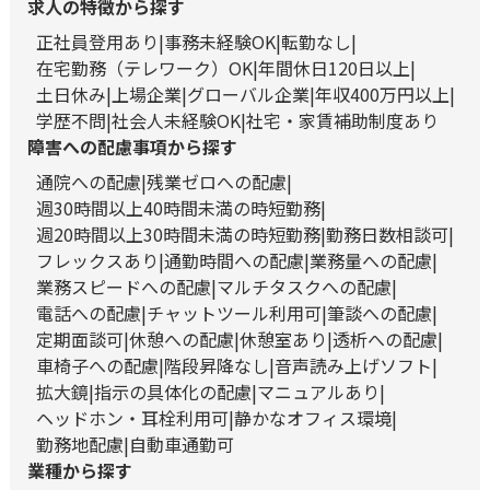
求人の特徴から探す
正社員登用あり
事務未経験OK
転勤なし
在宅勤務（テレワーク）OK
年間休日120日以上
土日休み
上場企業
グローバル企業
年収400万円以上
学歴不問
社会人未経験OK
社宅・家賃補助制度あり
障害への配慮事項から探す
通院への配慮
残業ゼロへの配慮
週30時間以上40時間未満の時短勤務
週20時間以上30時間未満の時短勤務
勤務日数相談可
フレックスあり
通勤時間への配慮
業務量への配慮
業務スピードへの配慮
マルチタスクへの配慮
電話への配慮
チャットツール利用可
筆談への配慮
定期面談可
休憩への配慮
休憩室あり
透析への配慮
車椅子への配慮
階段昇降なし
音声読み上げソフト
拡大鏡
指示の具体化の配慮
マニュアルあり
ヘッドホン・耳栓利用可
静かなオフィス環境
勤務地配慮
自動車通勤可
業種から探す