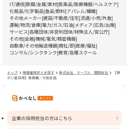
IT/通信
鉄鋼/金属/素材
医薬品/医療機器/ヘルスケア
化粧品/化学製品
食品/飲料
アパレル/繊維
その他メーカー
建設/不動産/住宅
流通/小売/外食
運輸/物流/倉庫
電力/ガス/石油
メディア/広告/出版
サービス
各種団体/非営利団体/特殊法人/官公庁
その他
金融
機械/電気/精密機器
自動車/その他輸送機器
商社/卸
医療/福祉
コンサル/シンクタンク
教育/各種スクール
トップ
障害雇用求人を探す
株式会社 マーブル 関西支社
【障
がい者採用】事務職／大阪支店
企業の採用担当の方はこちら