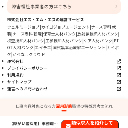
障害福祉事業者の方はこちら
株式会社エス・エム・エスの運営サービス
ウェルミージョブ
カイゴジョブエージェント
ナース専科 就
職
ナース専科 転職
保育士人材バンク
放射線技師人材バンク
検査技師人材バンク
工学技師人材バンク
ケア人材バンク
PT
OT人材バンク
エイチエ
国試黒本治療家エージェント
カイポ
ケ
かべなしクラウド
運営会社
プライバシーポリシー
利用規約
サイトマップ
運営へのお問い合わせ
© SMS Co., Ltd.
仕事内容
対象となる方
雇用形態
職場の特徴
選考の流れ
類似求人を紹介して
【障がい者採用】事務職／大阪支店