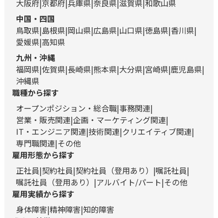
大阪府
京都府
兵庫県
奈良県
滋賀県
和歌山県
中国・四国
鳥取県
島根県
岡山県
広島県
山口県
徳島県
香川県
愛媛県
高知県
九州・沖縄
福岡県
佐賀県
長崎県
熊本県
大分県
宮崎県
鹿児島県
沖縄県
職種から探す
オープンポジション・総合職
事務関連
営業・販売関連
企画・マーケティング関連
IT・エンジニア関連
技術関連
クリエイティブ関連
専門職関連
その他
雇用形態から探す
正社員
契約社員
契約社員（登用あり）
嘱託社員
嘱託社員（登用あり）
アルバイト/パート
その他
雇用実績から探す
身体障害
精神障害
知的障害