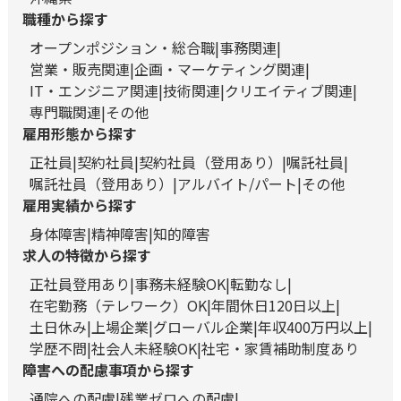
職種から探す
オープンポジション・総合職
事務関連
営業・販売関連
企画・マーケティング関連
IT・エンジニア関連
技術関連
クリエイティブ関連
専門職関連
その他
雇用形態から探す
正社員
契約社員
契約社員（登用あり）
嘱託社員
嘱託社員（登用あり）
アルバイト/パート
その他
雇用実績から探す
身体障害
精神障害
知的障害
求人の特徴から探す
正社員登用あり
事務未経験OK
転勤なし
在宅勤務（テレワーク）OK
年間休日120日以上
土日休み
上場企業
グローバル企業
年収400万円以上
学歴不問
社会人未経験OK
社宅・家賃補助制度あり
障害への配慮事項から探す
通院への配慮
残業ゼロへの配慮