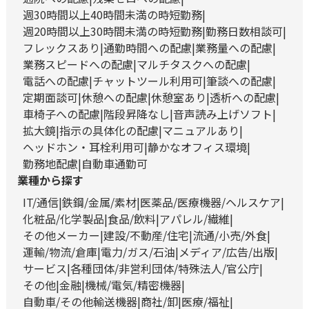
週30時間以上40時間未満の時短勤務
週20時間以上30時間未満の時短勤務
勤務日数相談可
フレックスあり
通勤時間への配慮
業務量への配慮
業務スピードへの配慮
マルチタスクへの配慮
電話への配慮
チャットツール利用可
筆談への配慮
定期面談可
休憩への配慮
休憩室あり
透析への配慮
車椅子への配慮
階段昇降なし
音声読み上げソフト
拡大鏡
指示の具体化の配慮
マニュアルあり
ヘッドホン・耳栓利用可
静かなオフィス環境
勤務地配慮
自動車通勤可
業種から探す
IT/通信
鉄鋼/金属/素材
医薬品/医療機器/ヘルスケア
化粧品/化学製品
食品/飲料
アパレル/繊維
その他メーカー
建設/不動産/住宅
流通/小売/外食
運輸/物流/倉庫
電力/ガス/石油
メディア/広告/出版
サービス
各種団体/非営利団体/特殊法人/官公庁
その他
金融
機械/電気/精密機器
自動車/その他輸送機器
商社/卸
医療/福祉