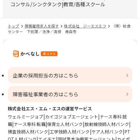
コンサル/シンクタンク
教育/各種スクール
トップ
障害雇用求人を探す
株式会社 ジーエスエフ
（障）給食
センター 下処理／洗浄／清掃 青森市
企業の採用担当の方はこちら
障害福祉事業者の方はこちら
株式会社エス・エム・エスの運営サービス
ウェルミージョブ
カイゴジョブエージェント
ナース専科 就
職
ナース専科 転職
保育士人材バンク
放射線技師人材バンク
検査技師人材バンク
工学技師人材バンク
ケア人材バンク
PT
OT人材バンク
エイチエ
国試黒本治療家エージェント
カイポ