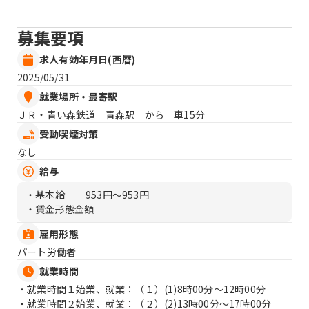
募集要項
求人有効年月日(西暦)
2025/05/31
就業場所・最寄駅
ＪＲ・青い森鉄道 青森駅 から 車15分
受動喫煙対策
なし
給与
・基本給
953円〜953円
・賃金形態金額
雇用形態
パート労働者
就業時間
・就業時間１始業、就業：（１）
(1)8時00分〜12時00分
・就業時間２始業、就業：（２）
(2)13時00分〜17時00分