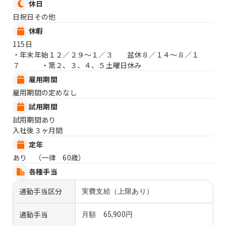
休日
日祝日その他
休暇
115日
・年末年始１２／２９〜１／３ 盆休８／１４〜８／１
７ ・第２、３、４、５土曜日休み
雇用期間
雇用期間の定めなし
試用期間
試用期間あり
入社後３ヶ月間
定年
あり （一律 60歳）
各種手当
通勤手当区分
実費支給（上限あり）
通勤手当
月額 65,900円