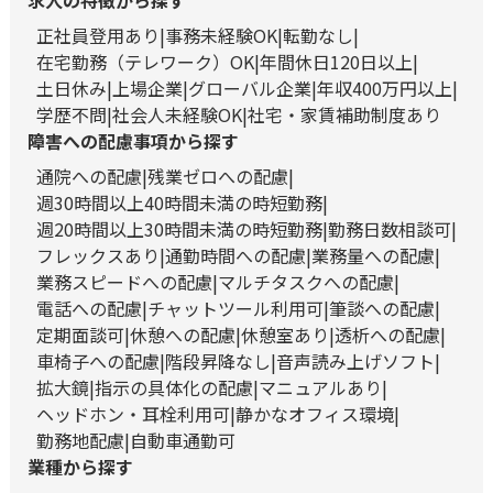
求人の特徴から探す
正社員登用あり
事務未経験OK
転勤なし
在宅勤務（テレワーク）OK
年間休日120日以上
土日休み
上場企業
グローバル企業
年収400万円以上
学歴不問
社会人未経験OK
社宅・家賃補助制度あり
障害への配慮事項から探す
通院への配慮
残業ゼロへの配慮
週30時間以上40時間未満の時短勤務
週20時間以上30時間未満の時短勤務
勤務日数相談可
フレックスあり
通勤時間への配慮
業務量への配慮
業務スピードへの配慮
マルチタスクへの配慮
電話への配慮
チャットツール利用可
筆談への配慮
定期面談可
休憩への配慮
休憩室あり
透析への配慮
車椅子への配慮
階段昇降なし
音声読み上げソフト
拡大鏡
指示の具体化の配慮
マニュアルあり
ヘッドホン・耳栓利用可
静かなオフィス環境
勤務地配慮
自動車通勤可
業種から探す