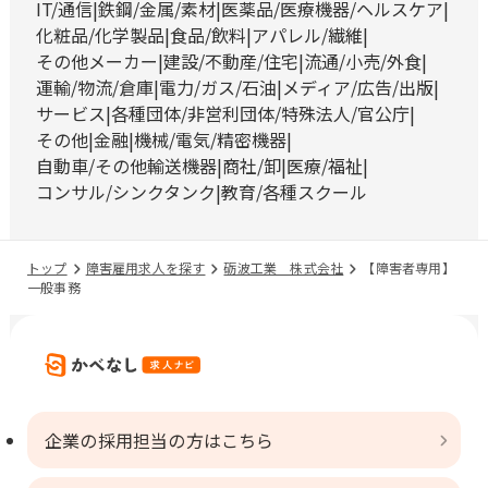
IT/通信
鉄鋼/金属/素材
医薬品/医療機器/ヘルスケア
化粧品/化学製品
食品/飲料
アパレル/繊維
その他メーカー
建設/不動産/住宅
流通/小売/外食
運輸/物流/倉庫
電力/ガス/石油
メディア/広告/出版
サービス
各種団体/非営利団体/特殊法人/官公庁
その他
金融
機械/電気/精密機器
自動車/その他輸送機器
商社/卸
医療/福祉
コンサル/シンクタンク
教育/各種スクール
トップ
障害雇用求人を探す
砺波工業 株式会社
【障害者専用】
一般事務
企業の採用担当の方はこちら