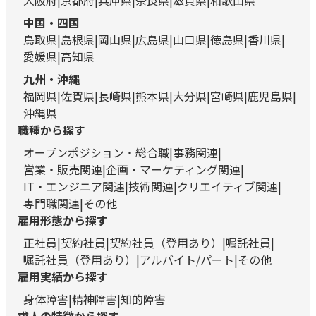
大阪府
京都府
兵庫県
奈良県
滋賀県
和歌山県
中国・四国
鳥取県
島根県
岡山県
広島県
山口県
徳島県
香川県
愛媛県
高知県
九州・沖縄
福岡県
佐賀県
長崎県
熊本県
大分県
宮崎県
鹿児島県
沖縄県
職種から探す
オープンポジション・総合職
事務関連
営業・販売関連
企画・マーケティング関連
IT・エンジニア関連
技術関連
クリエイティブ関連
専門職関連
その他
雇用形態から探す
正社員
契約社員
契約社員（登用あり）
嘱託社員
嘱託社員（登用あり）
アルバイト/パート
その他
雇用実績から探す
身体障害
精神障害
知的障害