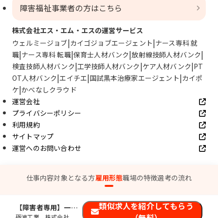
障害福祉事業者の方はこちら
株式会社エス・エム・エスの運営サービス
ウェルミージョブ
カイゴジョブエージェント
ナース専科 就
職
ナース専科 転職
保育士人材バンク
放射線技師人材バンク
検査技師人材バンク
工学技師人材バンク
ケア人材バンク
PT
OT人材バンク
エイチエ
国試黒本治療家エージェント
カイポ
ケ
かべなしクラウド
運営会社
プライバシーポリシー
利用規約
サイトマップ
運営へのお問い合わせ
© SMS Co., Ltd.
仕事内容
対象となる方
雇用形態
職場の特徴
選考の流れ
類似求人を紹介してもらう
【障害者専用】一般事務
（無料）
砺波工業 株式会社