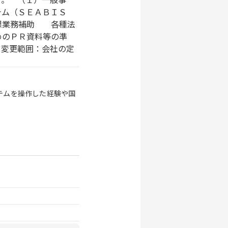
テム（ＳＥＡＢＩＳ
策課業務補助 各種法
めのＰＲ資料等の準
変更範囲：会社の定
テムを操作した経験や国
）