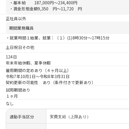
・基本給
187,000円〜234,400円
・賃金形態金額
9,350 円〜11,720 円
正社員以外
期間業務職員
・就業時間１始業、就業：（１）
(1)8時30分〜17時15分
土日祝日その他
124日
年末年始休暇、夏季休暇
雇用期間の定めあり（４ヶ月以上）
令和7年10月1日〜令和8年3月31日
契約更新の可能性 あり（条件付きで更新あり）
試用期間あり
１ヶ月
なし
通勤手当区分
実費支給（上限あり）