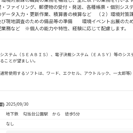
・ファイリング、郵便物の受付・発送、各種帳票・個別シス
のデータ入力・更新作業、積算書の検算など （２）環境対
及び現地調査のための備品等の準備 環境イベント出展のた
業務など ※個人の能力や特性、経験に応じて配慮します。 
通システム（ＳＥＡＢＩＳ）、電子決裁システム（ＥＡＳＹ）等のシス
あることが望ましい。
通常使用するソフトは、ワード、エクセル、アウトルック、一太郎等
2025/09/30
暦)
地下鉄 勾当台公園駅 から 徒歩5分
なし