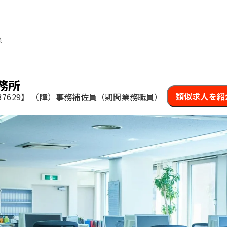
県
務所
類似求人を紹
7629】
（障）事務補佐員（期間業務職員）