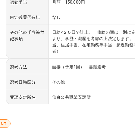
通勤手当
月額 150,000円
固定残業代有無
なし
その他の手当等付
日給×２０日で計上。 俸給の額は、別に
記事項
より、学歴・職歴を考慮の上決定します。
当、住居手当、在宅勤務等手当、超過勤務
者）
選考方法
面接（予定1回） 書類選考
選考日時区分
その他
受理安定所名
仙台公共職業安定所
INT