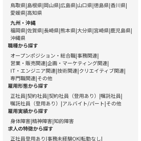
鳥取県
島根県
岡山県
広島県
山口県
徳島県
香川県
愛媛県
高知県
九州・沖縄
福岡県
佐賀県
長崎県
熊本県
大分県
宮崎県
鹿児島県
沖縄県
職種から探す
オープンポジション・総合職
事務関連
営業・販売関連
企画・マーケティング関連
IT・エンジニア関連
技術関連
クリエイティブ関連
専門職関連
その他
雇用形態から探す
正社員
契約社員
契約社員（登用あり）
嘱託社員
嘱託社員（登用あり）
アルバイト/パート
その他
雇用実績から探す
身体障害
精神障害
知的障害
求人の特徴から探す
正社員登用あり
事務未経験OK
転勤なし