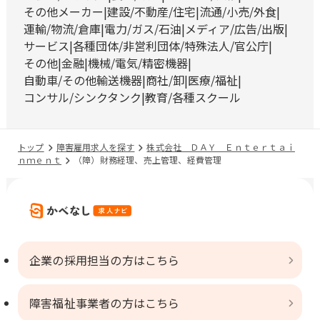
その他メーカー
建設/不動産/住宅
流通/小売/外食
運輸/物流/倉庫
電力/ガス/石油
メディア/広告/出版
サービス
各種団体/非営利団体/特殊法人/官公庁
その他
金融
機械/電気/精密機器
自動車/その他輸送機器
商社/卸
医療/福祉
コンサル/シンクタンク
教育/各種スクール
トップ
障害雇用求人を探す
株式会社 ＤＡＹ Ｅｎｔｅｒｔａｉ
ｎｍｅｎｔ
（障）財務経理、売上管理、経費管理
企業の採用担当の方はこちら
障害福祉事業者の方はこちら