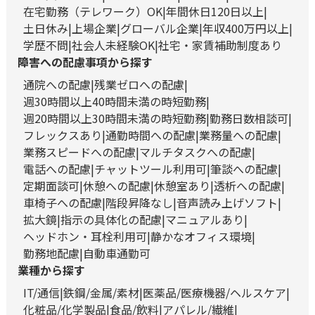
在宅勤務（テレワーク）OK
年間休日120日以上
土日休み
上場企業
グローバル企業
年収400万円以上
学歴不問
社会人未経験OK
社宅・家賃補助制度あり
障害への配慮事項から探す
通院への配慮
残業ゼロへの配慮
週30時間以上40時間未満の時短勤務
週20時間以上30時間未満の時短勤務
勤務日数相談可
フレックスあり
通勤時間への配慮
業務量への配慮
業務スピードへの配慮
マルチタスクへの配慮
電話への配慮
チャットツール利用可
筆談への配慮
定期面談可
休憩への配慮
休憩室あり
透析への配慮
車椅子への配慮
階段昇降なし
音声読み上げソフト
拡大鏡
指示の具体化の配慮
マニュアルあり
ヘッドホン・耳栓利用可
静かなオフィス環境
勤務地配慮
自動車通勤可
業種から探す
IT/通信
鉄鋼/金属/素材
医薬品/医療機器/ヘルスケア
化粧品/化学製品
食品/飲料
アパレル/繊維