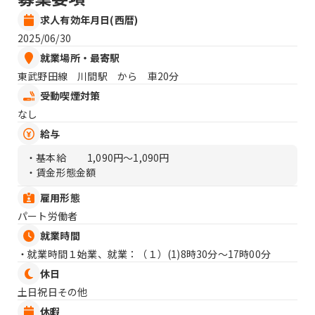
求人有効年月日(西暦)
2025/06/30
就業場所・最寄駅
東武野田線 川間駅 から 車20分
受動喫煙対策
なし
給与
・基本給
1,090円〜1,090円
・賃金形態金額
雇用形態
パート労働者
就業時間
・就業時間１始業、就業：（１）
(1)8時30分〜17時00分
休日
土日祝日その他
休暇