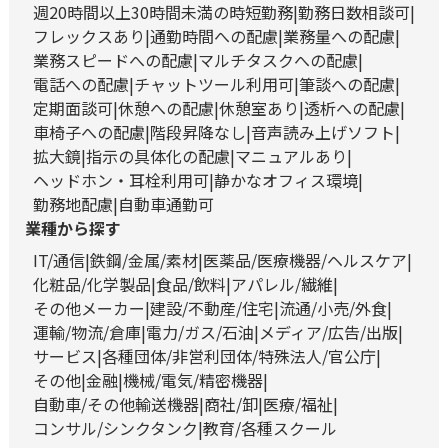
週20時間以上30時間未満の時短勤務
勤務日数相談可
フレックスあり
通勤時間への配慮
業務量への配慮
業務スピードへの配慮
マルチタスクへの配慮
電話への配慮
チャットツール利用可
筆談への配慮
定期面談可
休憩への配慮
休憩室あり
透析への配慮
車椅子への配慮
階段昇降なし
音声読み上げソフト
拡大鏡
指示の具体化の配慮
マニュアルあり
ヘッドホン・耳栓利用可
静かなオフィス環境
勤務地配慮
自動車通勤可
業種から探す
IT/通信
鉄鋼/金属/素材
医薬品/医療機器/ヘルスケア
化粧品/化学製品
食品/飲料
アパレル/繊維
その他メーカー
建設/不動産/住宅
流通/小売/外食
運輸/物流/倉庫
電力/ガス/石油
メディア/広告/出版
サービス
各種団体/非営利団体/特殊法人/官公庁
その他
金融
機械/電気/精密機器
自動車/その他輸送機器
商社/卸
医療/福祉
コンサル/シンクタンク
教育/各種スクール