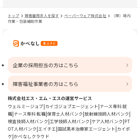
トップ
障害雇用求人を探す
ペーパーウェア株式会社
（障）場内
作業・包装補助作業
企業の採用担当の方はこちら
障害福祉事業者の方はこちら
株式会社エス・エム・エスの運営サービス
ウェルミージョブ
カイゴジョブエージェント
ナース専科 就
職
ナース専科 転職
保育士人材バンク
放射線技師人材バンク
検査技師人材バンク
工学技師人材バンク
ケア人材バンク
PT
OT人材バンク
エイチエ
国試黒本治療家エージェント
カイポ
ケ
かべなしクラウド