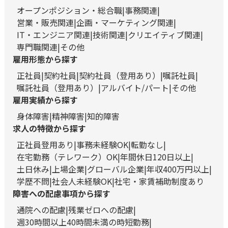
オープンポジション・総合職
事務関連
営業・販売関連
企画・マーケティング関連
IT・エンジニア関連
技術関連
クリエイティブ関連
専門職関連
その他
雇用形態から探す
正社員
契約社員
契約社員（登用あり）
嘱託社員
嘱託社員（登用あり）
アルバイト/パート
その他
雇用実績から探す
身体障害
精神障害
知的障害
求人の特徴から探す
正社員登用あり
事務未経験OK
転勤なし
在宅勤務（テレワーク）OK
年間休日120日以上
土日休み
上場企業
グローバル企業
年収400万円以上
学歴不問
社会人未経験OK
社宅・家賃補助制度あり
障害への配慮事項から探す
通院への配慮
残業ゼロへの配慮
週30時間以上40時間未満の時短勤務