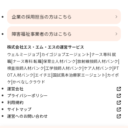
企業の採用担当の方はこちら
障害福祉事業者の方はこちら
株式会社エス・エム・エスの運営サービス
ウェルミージョブ
カイゴジョブエージェント
ナース専科 就
職
ナース専科 転職
保育士人材バンク
放射線技師人材バンク
検査技師人材バンク
工学技師人材バンク
ケア人材バンク
PT
OT人材バンク
エイチエ
国試黒本治療家エージェント
カイポ
ケ
かべなしクラウド
運営会社
プライバシーポリシー
利用規約
サイトマップ
運営へのお問い合わせ