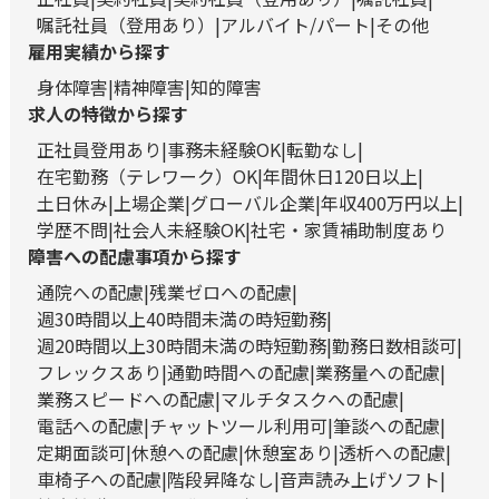
嘱託社員（登用あり）
アルバイト/パート
その他
雇用実績から探す
身体障害
精神障害
知的障害
求人の特徴から探す
正社員登用あり
事務未経験OK
転勤なし
在宅勤務（テレワーク）OK
年間休日120日以上
土日休み
上場企業
グローバル企業
年収400万円以上
学歴不問
社会人未経験OK
社宅・家賃補助制度あり
障害への配慮事項から探す
通院への配慮
残業ゼロへの配慮
週30時間以上40時間未満の時短勤務
週20時間以上30時間未満の時短勤務
勤務日数相談可
フレックスあり
通勤時間への配慮
業務量への配慮
業務スピードへの配慮
マルチタスクへの配慮
電話への配慮
チャットツール利用可
筆談への配慮
定期面談可
休憩への配慮
休憩室あり
透析への配慮
車椅子への配慮
階段昇降なし
音声読み上げソフト