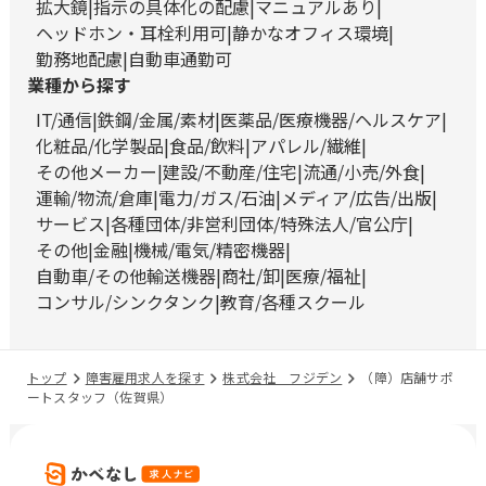
拡大鏡
指示の具体化の配慮
マニュアルあり
ヘッドホン・耳栓利用可
静かなオフィス環境
勤務地配慮
自動車通勤可
業種から探す
IT/通信
鉄鋼/金属/素材
医薬品/医療機器/ヘルスケア
化粧品/化学製品
食品/飲料
アパレル/繊維
その他メーカー
建設/不動産/住宅
流通/小売/外食
運輸/物流/倉庫
電力/ガス/石油
メディア/広告/出版
サービス
各種団体/非営利団体/特殊法人/官公庁
その他
金融
機械/電気/精密機器
自動車/その他輸送機器
商社/卸
医療/福祉
コンサル/シンクタンク
教育/各種スクール
トップ
障害雇用求人を探す
株式会社 フジデン
（障）店舗サポ
ートスタッフ（佐賀県）