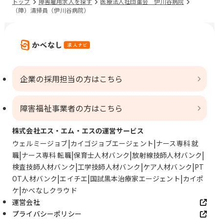
トップ
障害雇用求人を探す
医療法人社団菫会 伊川谷病院
（障）清掃員（伊川谷病院）
企業の採用担当の方はこちら
障害福祉事業者の方はこちら
株式会社エス・エム・エスの運営サービス
ウェルミージョブ
カイゴジョブエージェント
ナース専科 就
職
ナース専科 転職
保育士人材バンク
放射線技師人材バンク
検査技師人材バンク
工学技師人材バンク
ケア人材バンク
PT
OT人材バンク
エイチエ
国試黒本治療家エージェント
カイポ
ケ
かべなしクラウド
運営会社
プライバシーポリシー