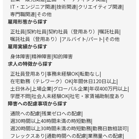
IT・エンジニア関連
技術関連
クリエイティブ関連
専門職関連
その他
雇用形態から探す
正社員
契約社員
契約社員（登用あり）
嘱託社員
嘱託社員（登用あり）
アルバイト/パート
その他
雇用実績から探す
身体障害
精神障害
知的障害
求人の特徴から探す
正社員登用あり
事務未経験OK
転勤なし
在宅勤務（テレワーク）OK
年間休日120日以上
土日休み
上場企業
グローバル企業
年収400万円以上
学歴不問
社会人未経験OK
社宅・家賃補助制度あり
障害への配慮事項から探す
通院への配慮
残業ゼロへの配慮
週30時間以上40時間未満の時短勤務
週20時間以上30時間未満の時短勤務
勤務日数相談可
フレックスあり
通勤時間への配慮
業務量への配慮