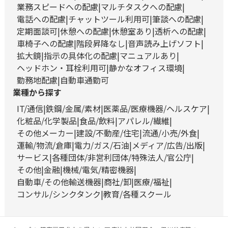
業務スピードへの配慮
マルチタスクへの配慮
電話への配慮
チャットツール利用可
筆談への配慮
定期面談可
休憩への配慮
休憩室あり
透析への配慮
車椅子への配慮
階段昇降なし
音声読み上げソフト
拡大鏡
指示の具体化の配慮
マニュアルあり
ヘッドホン・耳栓利用可
静かなオフィス環境
勤務地配慮
自動車通勤可
業種から探す
IT/通信
鉄鋼/金属/素材
医薬品/医療機器/ヘルスケア
化粧品/化学製品
食品/飲料
アパレル/繊維
その他メーカー
建設/不動産/住宅
流通/小売/外食
運輸/物流/倉庫
電力/ガス/石油
メディア/広告/出版
サービス
各種団体/非営利団体/特殊法人/官公庁
その他
金融
機械/電気/精密機器
自動車/その他輸送機器
商社/卸
医療/福祉
コンサル/シンクタンク
教育/各種スクール