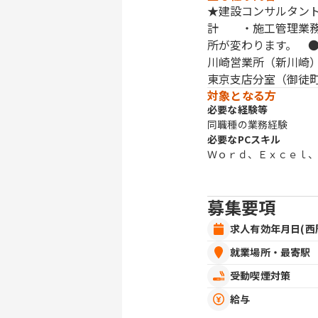
★建設コンサルタン
計 ・施工管理業務
所が変わりま
川崎営業所（新
東京支店分室（御徒
対象となる方
必要な経験等
同職種の業務経験
必要なPCスキル
Ｗｏｒｄ、Ｅｘｃｅｌ
募集要項
求人有効年月日(西
就業場所・最寄駅
受動喫煙対策
給与