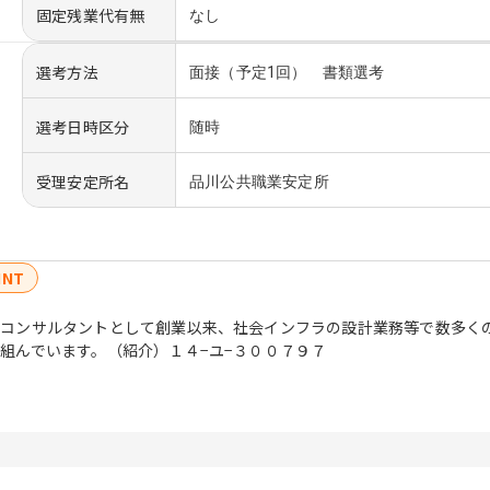
固定残業代有無
なし
選考方法
面接（予定1回） 書類選考
選考日時区分
随時
受理安定所名
品川公共職業安定所
INT
のコンサルタントとして創業以来、社会インフラの設計業務等で数多く
組んでいます。（紹介）１４−ユ−３００７９７