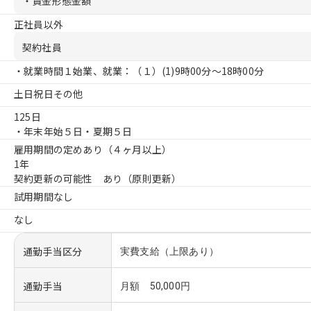
・賃金形態金額
正社員以外
契約社員
・就業時間１始業、就業：（１）
(1)9時00分〜18時00分
土日祝日その他
125日
・年末年始５日・夏期５日
雇用期間の定めあり（４ヶ月以上）
1年
契約更新の可能性 あり（原則更新）
試用期間なし
なし
通勤手当区分
実費支給（上限あり）
通勤手当
月額 50,000円