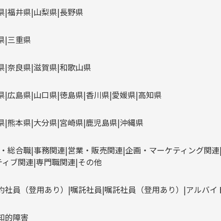
県
福井県
山梨県
長野県
県
三重県
県
奈良県
滋賀県
和歌山県
県
広島県
山口県
徳島県
香川県
愛媛県
高知県
県
熊本県
大分県
宮崎県
鹿児島県
沖縄県
・総合職
事務関連
営業・販売関連
企画・マーケティング関連
ティブ関連
専門職関連
その他
約社員（登用あり）
嘱託社員
嘱託社員（登用あり）
アルバイ
知的障害