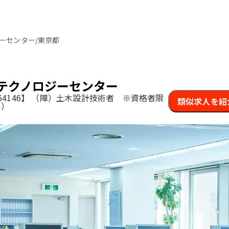
ーセンター/東京都
テクノロジーセンター
4146】
（障）土木設計技術者 ※資格者限
類似求人を紹
Ｍ）