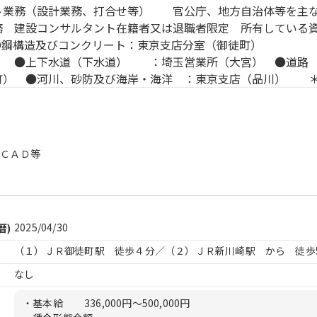
ト業務（設計業務、打合せ等） 官公庁、地方自治体等を主
 建設コンサルタント在籍者又は退職者限定 所有している
す。 ●鋼構造及びコンクリート：東京支店
川崎） ●上下水道（下水道） ：埼玉営業所（大
町） ●河川、砂防及び海岸・海洋 ：東京支店（品川） 
、ＣＡＤ等
2025/04/30
暦)
（１）ＪＲ御徒町駅 徒歩４分／（２）ＪＲ新川崎駅 から 徒歩
なし
・基本給
336,000円〜500,000円