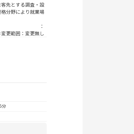
な客先とする調査・設
資格分野により就業場
分室（御徒町）
宮） ●道路 ：
＊変更範囲：変更無し
5分