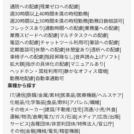
通院への配慮
残業ゼロへの配慮
週30時間以上40時間未満の時短勤務
週20時間以上30時間未満の時短勤務
勤務日数相談可
フレックスあり
通勤時間への配慮
業務量への配慮
業務スピードへの配慮
マルチタスクへの配慮
電話への配慮
チャットツール利用可
筆談への配慮
定期面談可
休憩への配慮
休憩室あり
透析への配慮
車椅子への配慮
階段昇降なし
音声読み上げソフト
拡大鏡
指示の具体化の配慮
マニュアルあり
ヘッドホン・耳栓利用可
静かなオフィス環境
勤務地配慮
自動車通勤可
業種から探す
IT/通信
鉄鋼/金属/素材
医薬品/医療機器/ヘルスケア
化粧品/化学製品
食品/飲料
アパレル/繊維
その他メーカー
建設/不動産/住宅
流通/小売/外食
運輸/物流/倉庫
電力/ガス/石油
メディア/広告/出版
サービス
各種団体/非営利団体/特殊法人/官公庁
その他
金融
機械/電気/精密機器