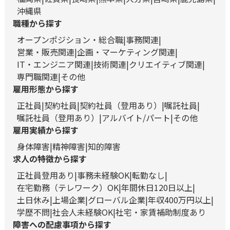
沖縄県
職種から探す
オープンポジション・総合職
事務関連
営業・販売関連
企画・マーケティング関連
IT・エンジニア関連
技術関連
クリエイティブ関連
専門職関連
その他
雇用形態から探す
正社員
契約社員
契約社員（登用あり）
嘱託社員
嘱託社員（登用あり）
アルバイト/パート
その他
雇用実績から探す
身体障害
精神障害
知的障害
求人の特徴から探す
正社員登用あり
事務未経験OK
転勤なし
在宅勤務（テレワーク）OK
年間休日120日以上
土日休み
上場企業
グローバル企業
年収400万円以上
学歴不問
社会人未経験OK
社宅・家賃補助制度あり
障害への配慮事項から探す