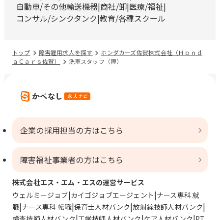
自動車/その他輸送機器
商社/卸
医療/福祉
コンサル/シンクタンク
教育/各種スクール
トップ
障害雇用求人を探す
ホンダカーズ佐賀株式会社（Ｈｏｎｄ
ａＣａｒｓ佐賀）
洗車スタッフ（障）
企業の採用担当の方はこちら
障害福祉事業者の方はこちら
株式会社エス・エム・エスの運営サービス
ウェルミージョブ
カイゴジョブエージェント
ナース専科 就
職
ナース専科 転職
保育士人材バンク
放射線技師人材バンク
検査技師人材バンク
工学技師人材バンク
ケア人材バンク
PT