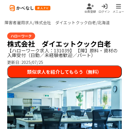
会員登録
ログイン
メニュー
障害者雇用求人/株式会社 ダイエットクック白老/北海道
ハローワーク
株式会社 ダイエットクック白老
【ハローワーク求人：131039】
【障】原料・資材の
入庫受付（日勤／未経験者歓迎／パート）
更新日:
2025/07/25
類似求人を紹介してもらう（無料）