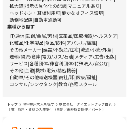
拡大鏡
指示の具体化の配慮
マニュアルあり
ヘッドホン・耳栓利用可
静かなオフィス環境
勤務地配慮
自動車通勤可
業種から探す
IT/通信
鉄鋼/金属/素材
医薬品/医療機器/ヘルスケア
化粧品/化学製品
食品/飲料
アパレル/繊維
その他メーカー
建設/不動産/住宅
流通/小売/外食
運輸/物流/倉庫
電力/ガス/石油
メディア/広告/出版
サービス
各種団体/非営利団体/特殊法人/官公庁
その他
金融
機械/電気/精密機器
自動車/その他輸送機器
商社/卸
医療/福祉
コンサル/シンクタンク
教育/各種スクール
トップ
障害雇用求人を探す
株式会社 ダイエットクック白老
【障】原料・資材の入庫受付（日勤／未経験者歓迎／パート）