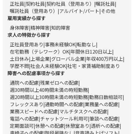
正社員
契約社員
契約社員（登用あり）
嘱託社員
嘱託社員（登用あり）
アルバイト/パート
その他
雇用実績から探す
身体障害
精神障害
知的障害
求人の特徴から探す
正社員登用あり
事務未経験OK
転勤なし
在宅勤務（テレワーク）OK
年間休日120日以上
土日休み
上場企業
グローバル企業
年収400万円以上
学歴不問
社会人未経験OK
社宅・家賃補助制度あり
障害への配慮事項から探す
通院への配慮
残業ゼロへの配慮
週30時間以上40時間未満の時短勤務
週20時間以上30時間未満の時短勤務
勤務日数相談可
フレックスあり
通勤時間への配慮
業務量への配慮
業務スピードへの配慮
マルチタスクへの配慮
電話への配慮
チャットツール利用可
筆談への配慮
定期面談可
休憩への配慮
休憩室あり
透析への配慮
車椅子への配慮
階段昇降なし
音声読み上げソフト