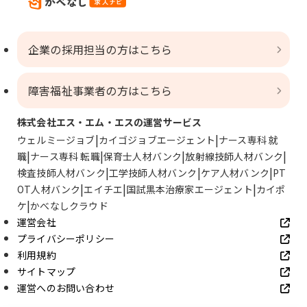
企業の採用担当の方はこちら
障害福祉事業者の方はこちら
株式会社エス・エム・エスの運営サービス
ウェルミージョブ
カイゴジョブエージェント
ナース専科 就
職
ナース専科 転職
保育士人材バンク
放射線技師人材バンク
検査技師人材バンク
工学技師人材バンク
ケア人材バンク
PT
OT人材バンク
エイチエ
国試黒本治療家エージェント
カイポ
ケ
かべなしクラウド
運営会社
プライバシーポリシー
利用規約
サイトマップ
運営へのお問い合わせ