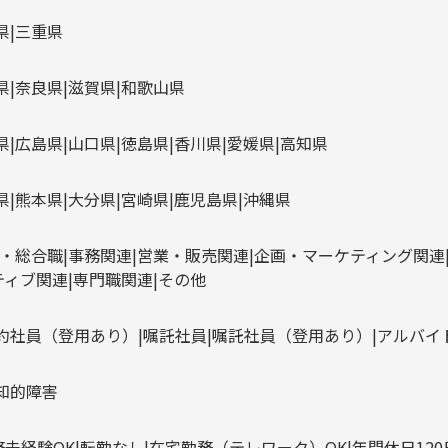
県
三重県
県
奈良県
滋賀県
和歌山県
県
広島県
山口県
徳島県
香川県
愛媛県
高知県
県
熊本県
大分県
宮崎県
鹿児島県
沖縄県
・総合職
事務関連
営業・販売関連
企画・マーケティング関連
ティブ関連
専門職関連
その他
約社員（登用あり）
嘱託社員
嘱託社員（登用あり）
アルバイ
知的障害
務未経験OK
転勤なし
在宅勤務（テレワーク）OK
年間休日12