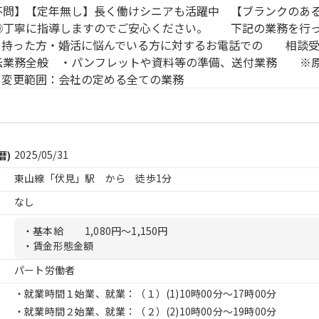
不問】【定年無し】長く働けシニアも活躍中 【ブランクのあ
◎丁寧に指導しますのでご安心ください。 下記の業務を行
を持った方・婚活に悩んでいる方に対するお電話での 相談受
伝業務全般 ・パンフレットや資料等の準備、送付業務 ※
 変更範囲：会社の定める全ての業務
2025/05/31
暦)
東山線「伏見」駅 から 徒歩1分
なし
・基本給
1,080円〜1,150円
・賃金形態金額
パート労働者
・就業時間１始業、就業：（１）
(1)10時00分〜17時00分
・就業時間２始業、就業：（２）
(2)10時00分〜19時00分