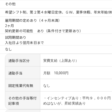
その他
希望シフト制、第２第４水曜日定休、ＧＷ、夏季休暇、年末年始休
雇用期間の定めあり（４ヶ月未満）
2ヶ月
契約更新の可能性 あり（条件付きで更新あり）
試用期間あり
入社日より翌月末日まで
なし
通勤手当区分
実費支給（上限あり）
通勤手当
月額 10,000円
固定残業代有無
なし
その他の手当等付
・インセンティブあり：平均９，０００円
記事項
めはないが、昇給実績あり