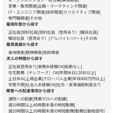
営業・販売関連
企画・マーケティング関連
IT・エンジニア関連
技術関連
クリエイティブ関連
専門職関連
その他
雇用形態から探す
正社員
契約社員
契約社員（登用あり）
嘱託社員
嘱託社員（登用あり）
アルバイト/パート
その他
雇用実績から探す
身体障害
精神障害
知的障害
求人の特徴から探す
正社員登用あり
事務未経験OK
転勤なし
在宅勤務（テレワーク）OK
年間休日120日以上
土日休み
上場企業
グローバル企業
年収400万円以上
学歴不問
社会人未経験OK
社宅・家賃補助制度あり
障害への配慮事項から探す
通院への配慮
残業ゼロへの配慮
週30時間以上40時間未満の時短勤務
週20時間以上30時間未満の時短勤務
勤務日数相談可