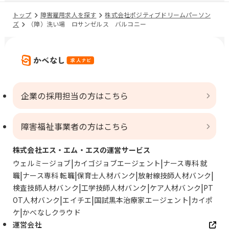
トップ
障害雇用求人を探す
株式会社ポジティブドリームパーソン
ズ
（障）洗い場 ロサンゼルス バルコニー
企業の採用担当の方はこちら
障害福祉事業者の方はこちら
株式会社エス・エム・エスの運営サービス
ウェルミージョブ
カイゴジョブエージェント
ナース専科 就
職
ナース専科 転職
保育士人材バンク
放射線技師人材バンク
検査技師人材バンク
工学技師人材バンク
ケア人材バンク
PT
OT人材バンク
エイチエ
国試黒本治療家エージェント
カイポ
ケ
かべなしクラウド
運営会社