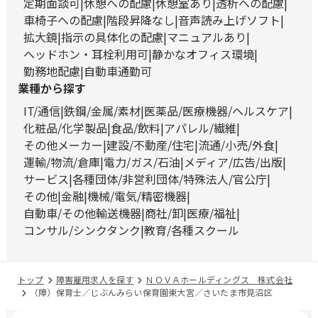
定期面談可
休憩への配慮
休憩室あり
透析への配慮
車椅子への配慮
階段昇降なし
音声読み上げソフト
拡大鏡
指示の具体化の配慮
マニュアルあり
ヘッドホン・耳栓利用可
静かなオフィス環境
勤務地配慮
自動車通勤可
業種から探す
IT/通信
鉄鋼/金属/素材
医薬品/医療機器/ヘルスケア
化粧品/化学製品
食品/飲料
アパレル/繊維
その他メーカー
建設/不動産/住宅
流通/小売/外食
運輸/物流/倉庫
電力/ガス/石油
メディア/広告/出版
サービス
各種団体/非営利団体/特殊法人/官公庁
その他
金融
機械/電気/精密機器
自動車/その他輸送機器
商社/卸
医療/福祉
コンサル/シンクタンク
教育/各種スクール
トップ
障害雇用求人を探す
ＮＯＶＡホールディングス 株式会社
（障）保育士／じぶんみらい保育園東大宮／さいたま市見沼区