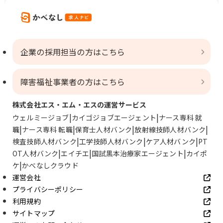
企業の採用担当の方はこちら
障害福祉事業者の方はこちら
株式会社エス・エム・エスの運営サービス
ウェルミージョブ
カイゴジョブエージェント
ナース専科 就
職
ナース専科 転職
保育士人材バンク
放射線技師人材バンク
検査技師人材バンク
工学技師人材バンク
ケア人材バンク
PT
OT人材バンク
エイチエ
国試黒本治療家エージェント
カイポ
ケ
かべなしクラウド
運営会社
プライバシーポリシー
利用規約
サイトマップ