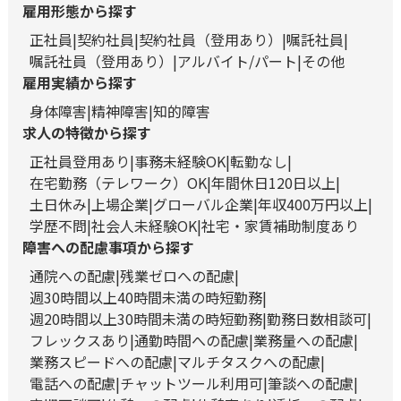
雇用形態から探す
正社員
契約社員
契約社員（登用あり）
嘱託社員
嘱託社員（登用あり）
アルバイト/パート
その他
雇用実績から探す
身体障害
精神障害
知的障害
求人の特徴から探す
正社員登用あり
事務未経験OK
転勤なし
在宅勤務（テレワーク）OK
年間休日120日以上
土日休み
上場企業
グローバル企業
年収400万円以上
学歴不問
社会人未経験OK
社宅・家賃補助制度あり
障害への配慮事項から探す
通院への配慮
残業ゼロへの配慮
週30時間以上40時間未満の時短勤務
週20時間以上30時間未満の時短勤務
勤務日数相談可
フレックスあり
通勤時間への配慮
業務量への配慮
業務スピードへの配慮
マルチタスクへの配慮
電話への配慮
チャットツール利用可
筆談への配慮