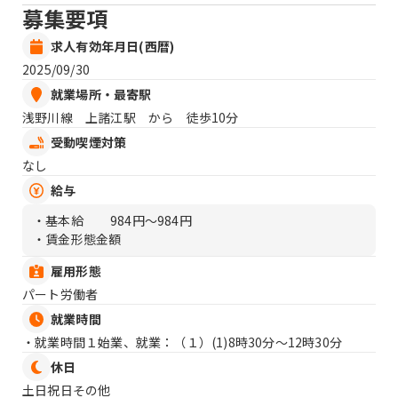
募集要項
求人有効年月日(西暦)
2025/09/30
就業場所・最寄駅
浅野川線 上諸江駅 から 徒歩10分
受動喫煙対策
なし
給与
・基本給
984円〜984円
・賃金形態金額
雇用形態
パート労働者
就業時間
・就業時間１始業、就業：（１）
(1)8時30分〜12時30分
休日
土日祝日その他