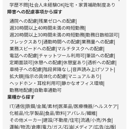
学歴不問
社会人未経験OK
社宅・家賃補助制度あり
障害への配慮事項から探す
通院への配慮
残業ゼロへの配慮
週30時間以上40時間未満の時短勤務
週20時間以上30時間未満の時短勤務
勤務日数相談可
フレックスあり
通勤時間への配慮
業務量への配慮
業務スピードへの配慮
マルチタスクへの配慮
電話への配慮
チャットツール利用可
筆談への配慮
定期面談可
休憩への配慮
休憩室あり
透析への配慮
車椅子への配慮
階段昇降なし
音声読み上げソフト
拡大鏡
指示の具体化の配慮
マニュアルあり
ヘッドホン・耳栓利用可
静かなオフィス環境
勤務地配慮
自動車通勤可
業種から探す
IT/通信
鉄鋼/金属/素材
医薬品/医療機器/ヘルスケア
化粧品/化学製品
食品/飲料
アパレル/繊維
その他メーカー
建設/不動産/住宅
流通/小売/外食
運輸/物流/倉庫
電力/ガス/石油
メディア/広告/出版