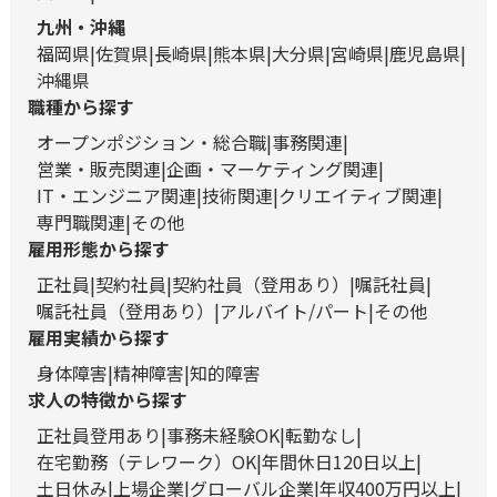
九州・沖縄
福岡県
佐賀県
長崎県
熊本県
大分県
宮崎県
鹿児島県
沖縄県
職種から探す
オープンポジション・総合職
事務関連
営業・販売関連
企画・マーケティング関連
IT・エンジニア関連
技術関連
クリエイティブ関連
専門職関連
その他
雇用形態から探す
正社員
契約社員
契約社員（登用あり）
嘱託社員
嘱託社員（登用あり）
アルバイト/パート
その他
雇用実績から探す
身体障害
精神障害
知的障害
求人の特徴から探す
正社員登用あり
事務未経験OK
転勤なし
在宅勤務（テレワーク）OK
年間休日120日以上
土日休み
上場企業
グローバル企業
年収400万円以上