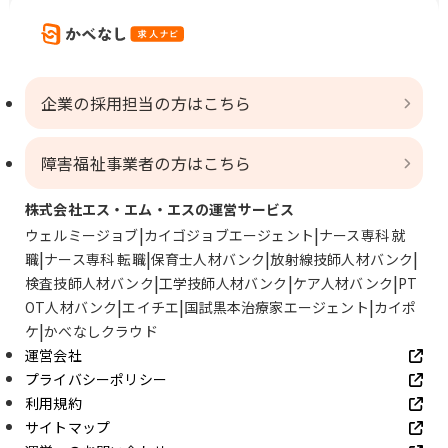
企業の採用担当の方はこちら
障害福祉事業者の方はこちら
株式会社エス・エム・エスの運営サービス
ウェルミージョブ
カイゴジョブエージェント
ナース専科 就
職
ナース専科 転職
保育士人材バンク
放射線技師人材バンク
検査技師人材バンク
工学技師人材バンク
ケア人材バンク
PT
OT人材バンク
エイチエ
国試黒本治療家エージェント
カイポ
ケ
かべなしクラウド
運営会社
プライバシーポリシー
利用規約
サイトマップ