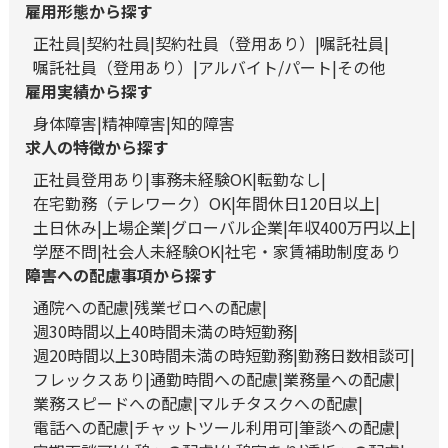
雇用形態から探す
正社員
契約社員
契約社員（登用あり）
嘱託社員
嘱託社員（登用あり）
アルバイト/パート
その他
雇用実績から探す
身体障害
精神障害
知的障害
求人の特徴から探す
正社員登用あり
事務未経験OK
転勤なし
在宅勤務（テレワーク）OK
年間休日120日以上
土日休み
上場企業
グローバル企業
年収400万円以上
学歴不問
社会人未経験OK
社宅・家賃補助制度あり
障害への配慮事項から探す
通院への配慮
残業ゼロへの配慮
週30時間以上40時間未満の時短勤務
週20時間以上30時間未満の時短勤務
勤務日数相談可
フレックスあり
通勤時間への配慮
業務量への配慮
業務スピードへの配慮
マルチタスクへの配慮
電話への配慮
チャットツール利用可
筆談への配慮