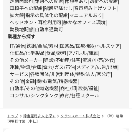
定期面談可
休憩への配慮
休憩室あり
透析への配慮
車椅子への配慮
階段昇降なし
音声読み上げソフト
拡大鏡
指示の具体化の配慮
マニュアルあり
ヘッドホン・耳栓利用可
静かなオフィス環境
勤務地配慮
自動車通勤可
業種から探す
IT/通信
鉄鋼/金属/素材
医薬品/医療機器/ヘルスケア
化粧品/化学製品
食品/飲料
アパレル/繊維
その他メーカー
建設/不動産/住宅
流通/小売/外食
運輸/物流/倉庫
電力/ガス/石油
メディア/広告/出版
サービス
各種団体/非営利団体/特殊法人/官公庁
その他
金融
機械/電気/精密機器
自動車/その他輸送機器
商社/卸
医療/福祉
コンサル/シンクタンク
教育/各種スクール
トップ
障害雇用求人を探す
クラシスホーム株式会社
（障）建築
現場軽作業【本社】