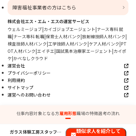
障害福祉事業者の方はこちら
株式会社エス・エム・エスの運営サービス
ウェルミージョブ
カイゴジョブエージェント
ナース専科 就
職
ナース専科 転職
保育士人材バンク
放射線技師人材バンク
検査技師人材バンク
工学技師人材バンク
ケア人材バンク
PT
OT人材バンク
エイチエ
国試黒本治療家エージェント
カイポ
ケ
かべなしクラウド
運営会社
プライバシーポリシー
利用規約
サイトマップ
運営へのお問い合わせ
© SMS Co., Ltd.
仕事内容
対象となる方
雇用形態
職場の特徴
選考の流れ
類似求人を紹介して
ガラス体験工房スタッフ〈軽作業〉【障】