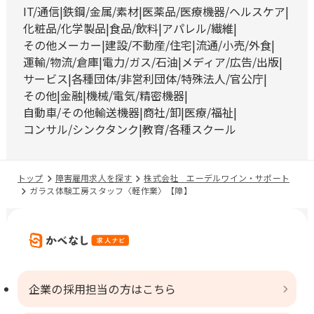
IT/通信
鉄鋼/金属/素材
医薬品/医療機器/ヘルスケア
化粧品/化学製品
食品/飲料
アパレル/繊維
その他メーカー
建設/不動産/住宅
流通/小売/外食
運輸/物流/倉庫
電力/ガス/石油
メディア/広告/出版
サービス
各種団体/非営利団体/特殊法人/官公庁
その他
金融
機械/電気/精密機器
自動車/その他輸送機器
商社/卸
医療/福祉
コンサル/シンクタンク
教育/各種スクール
トップ
障害雇用求人を探す
株式会社 エーデルワイン・サポート
ガラス体験工房スタッフ〈軽作業〉【障】
企業の採用担当の方はこちら