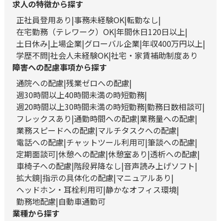
求人の特徴から探す
正社員登用あり
事務未経験OK
転勤なし
在宅勤務（テレワーク）OK
年間休日120日以上
土日休み
上場企業
グローバル企業
年収400万円以上
学歴不問
社会人未経験OK
社宅・家賃補助制度あり
障害への配慮事項から探す
通院への配慮
残業ゼロへの配慮
週30時間以上40時間未満の時短勤務
週20時間以上30時間未満の時短勤務
勤務日数相談可
フレックスあり
通勤時間への配慮
業務量への配慮
業務スピードへの配慮
マルチタスクへの配慮
電話への配慮
チャットツール利用可
筆談への配慮
定期面談可
休憩への配慮
休憩室あり
透析への配慮
車椅子への配慮
階段昇降なし
音声読み上げソフト
拡大鏡
指示の具体化の配慮
マニュアルあり
ヘッドホン・耳栓利用可
静かなオフィス環境
勤務地配慮
自動車通勤可
業種から探す