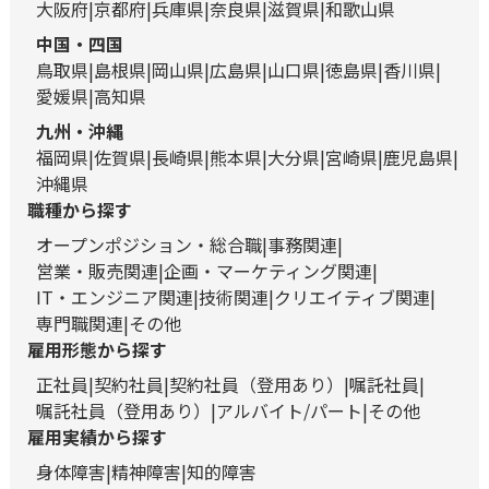
大阪府
京都府
兵庫県
奈良県
滋賀県
和歌山県
中国・四国
鳥取県
島根県
岡山県
広島県
山口県
徳島県
香川県
愛媛県
高知県
九州・沖縄
福岡県
佐賀県
長崎県
熊本県
大分県
宮崎県
鹿児島県
沖縄県
職種から探す
オープンポジション・総合職
事務関連
営業・販売関連
企画・マーケティング関連
IT・エンジニア関連
技術関連
クリエイティブ関連
専門職関連
その他
雇用形態から探す
正社員
契約社員
契約社員（登用あり）
嘱託社員
嘱託社員（登用あり）
アルバイト/パート
その他
雇用実績から探す
身体障害
精神障害
知的障害