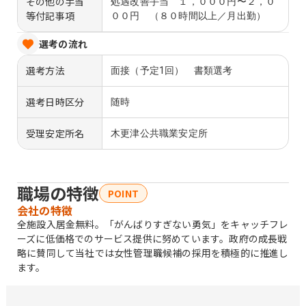
その他の手当
処遇改善手当 １，０００円〜２，０
等付記事項
００円 （８０時間以上／月出勤）
選考の流れ
選考方法
面接（予定1回） 書類選考
選考日時区分
随時
受理安定所名
木更津公共職業安定所
職場の特徴
POINT
会社の特徴
全施設入居金無料。「がんばりすぎない勇気」をキャッチフレ
ーズに低価格でのサービス提供に努めています。政府の成長戦
略に賛同して当社では女性管理職候補の採用を積極的に推進し
ます。