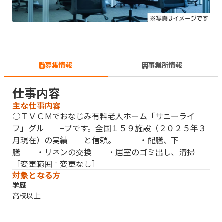
募集情報
事業所情報
仕事内容
主な仕事内容
○ＴＶＣＭでおなじみ有料老人ホーム「サニーライ
フ」グル −プです。全国１５９施設（２０２５年３
月現在）の実績 と信頼。 ・配膳、下
膳 ・リネンの交換 ・居室のゴミ出し、清掃
［変更範囲：変更なし］
対象となる方
学歴
高校以上