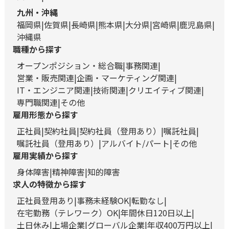
九州・沖縄
福岡県
佐賀県
長崎県
熊本県
大分県
宮崎県
鹿児島県
沖縄県
職種から探す
オープンポジション・総合職
事務関連
営業・販売関連
企画・マーケティング関連
IT・エンジニア関連
技術関連
クリエイティブ関連
専門職関連
その他
雇用形態から探す
正社員
契約社員
契約社員（登用あり）
嘱託社員
嘱託社員（登用あり）
アルバイト/パート
その他
雇用実績から探す
身体障害
精神障害
知的障害
求人の特徴から探す
正社員登用あり
事務未経験OK
転勤なし
在宅勤務（テレワーク）OK
年間休日120日以上
土日休み
上場企業
グローバル企業
年収400万円以上