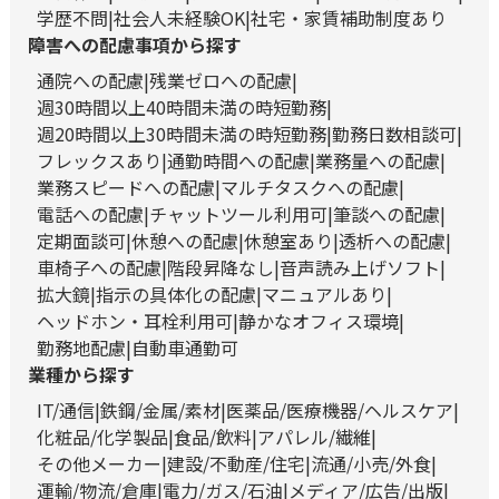
学歴不問
社会人未経験OK
社宅・家賃補助制度あり
障害への配慮事項から探す
通院への配慮
残業ゼロへの配慮
週30時間以上40時間未満の時短勤務
週20時間以上30時間未満の時短勤務
勤務日数相談可
フレックスあり
通勤時間への配慮
業務量への配慮
業務スピードへの配慮
マルチタスクへの配慮
電話への配慮
チャットツール利用可
筆談への配慮
定期面談可
休憩への配慮
休憩室あり
透析への配慮
車椅子への配慮
階段昇降なし
音声読み上げソフト
拡大鏡
指示の具体化の配慮
マニュアルあり
ヘッドホン・耳栓利用可
静かなオフィス環境
勤務地配慮
自動車通勤可
業種から探す
IT/通信
鉄鋼/金属/素材
医薬品/医療機器/ヘルスケア
化粧品/化学製品
食品/飲料
アパレル/繊維
その他メーカー
建設/不動産/住宅
流通/小売/外食
運輸/物流/倉庫
電力/ガス/石油
メディア/広告/出版