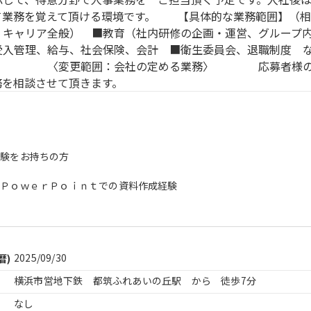
て業務を覚えて頂ける環境です。 【具体的な業務範囲】（相
・キャリア全般） ■教育（社内研修の企画・運営、グループ
受入管理、給与、社会保険、会計 ■衛生委員会、退職制度 
囲：会社の定める業務〉 応募者様の適性
務を相談させて頂きます。
経験をお持ちの方
、ＰｏｗｅｒＰｏｉｎｔでの資料作成経験
2025/09/30
暦)
横浜市営地下鉄 都筑ふれあいの丘駅 から 徒歩7分
なし