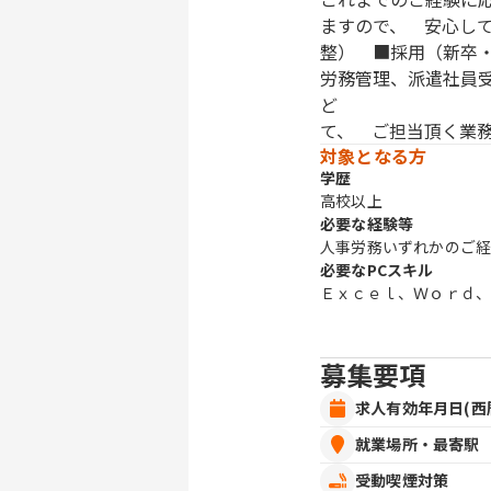
ますので、 安心し
整） ■採用（新卒
労務管理、派遣社員
ど 〈変更範
て、 ご担当頂く業
対象となる方
学歴
高校以上
必要な経験等
人事労務いずれかのご
必要なPCスキル
Ｅｘｃｅｌ、Ｗｏｒｄ
募集要項
求人有効年月日(西
就業場所・最寄駅
受動喫煙対策