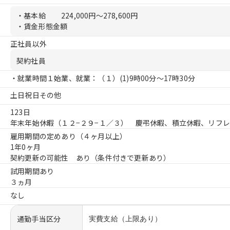
・基本給
224,000円〜278,600円
・賃金形態金額
正社員以外
契約社員
・就業時間１始業、就業：（１）
(1)9時00分〜17時30分
土日祝日その他
123日
年末年始休暇（１２−２９−１／３） 慶弔休暇、積立休暇、リフ
雇用期間の定めあり（４ヶ月以上）
1年0ヶ月
契約更新の可能性 あり（条件付きで更新あり）
試用期間あり
３ヵ月
なし
通勤手当区分
実費支給（上限あり）