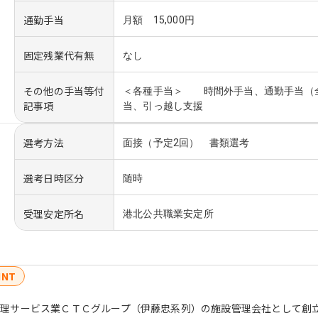
通勤手当
月額 15,000円
固定残業代有無
なし
その他の手当等付
＜各種手当＞ 時間外手当、通勤手当（
記事項
当、引っ越し支援
選考方法
面接（予定2回） 書類選考
選考日時区分
随時
受理安定所名
港北公共職業安定所
INT
理サービス業ＣＴＣグループ（伊藤忠系列）の施設管理会社として創