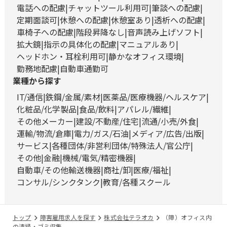
電話への配慮
チャットツール利用可
筆談への配慮
定期面談可
休憩への配慮
休憩室あり
透析への配慮
車椅子への配慮
階段昇降なし
音声読み上げソフト
拡大鏡
指示の具体化の配慮
マニュアルあり
ヘッドホン・耳栓利用可
静かなオフィス環境
勤務地配慮
自動車通勤可
業種から探す
IT/通信
鉄鋼/金属/素材
医薬品/医療機器/ヘルスケア
化粧品/化学製品
食品/飲料
アパレル/繊維
その他メーカー
建設/不動産/住宅
流通/小売/外食
運輸/物流/倉庫
電力/ガス/石油
メディア/広告/出版
サービス
各種団体/非営利団体/特殊法人/官公庁
その他
金融
機械/電気/精密機器
自動車/その他輸送機器
商社/卸
医療/福祉
コンサル/シンクタンク
教育/各種スクール
トップ
障害雇用求人を探す
株式会社テラオカ
（障）オフィス内
の清掃・ゴミ収集