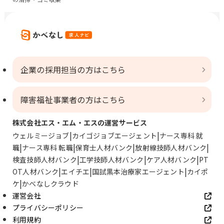
企業の採用担当の方はこちら
障害福祉事業者の方はこちら
株式会社エス・エム・エスの運営サービス
ウェルミージョブ
カイゴジョブエージェント
ナース専科 就
職
ナース専科 転職
保育士人材バンク
放射線技師人材バンク
検査技師人材バンク
工学技師人材バンク
ケア人材バンク
PT
OT人材バンク
エイチエ
国試黒本治療家エージェント
カイポ
ケ
かべなしクラウド
運営会社
プライバシーポリシー
利用規約