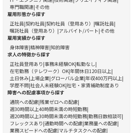
専門職関連
その他
雇用形態から探す
正社員
契約社員
契約社員（登用あり）
嘱託社員
嘱託社員（登用あり）
アルバイト/パート
その他
雇用実績から探す
身体障害
精神障害
知的障害
求人の特徴から探す
正社員登用あり
事務未経験OK
転勤なし
在宅勤務（テレワーク）OK
年間休日120日以上
土日休み
上場企業
グローバル企業
年収400万円以上
学歴不問
社会人未経験OK
社宅・家賃補助制度あり
障害への配慮事項から探す
通院への配慮
残業ゼロへの配慮
週30時間以上40時間未満の時短勤務
週20時間以上30時間未満の時短勤務
勤務日数相談可
フレックスあり
通勤時間への配慮
業務量への配慮
業務スピードへの配慮
マルチタスクへの配慮