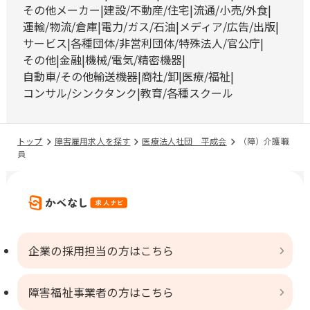
その他メーカー
建設/不動産/住宅
流通/小売/外食
運輸/物流/倉庫
電力/ガス/石油
メディア/広告/出版
サービス
各種団体/非営利団体/特殊法人/官公庁
その他
金融
機械/電気/精密機器
自動車/その他輸送機器
商社/卸
医療/福祉
コンサル/シンクタンク
教育/各種スクール
トップ
障害雇用求人を探す
医療法人社団 平成会
（障）介護職
員
企業の採用担当の方はこちら
障害福祉事業者の方はこちら