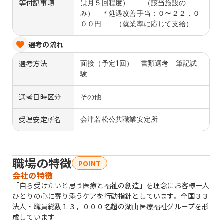
等付記事項
は月５回程度） （該当施設の
み） ＊処遇改善手当：０〜２２，０
００円 （就業率に応じて支給）
選考の流れ
選考方法
面接（予定1回） 書類選考 筆記試
験
選考日時区分
その他
受理安定所名
会津若松公共職業安定所
職場の特徴
POINT
会社の特徴
「自ら受けたいと思う医療と福祉の創造」を理念にお客様一人
ひとりの心に寄り添うケアを行動指針としています。全国３３
法人・職員総数１３，０００名超の湖山医療福祉グループを形
成しています