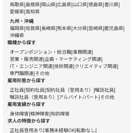
鳥取県
島根県
岡山県
広島県
山口県
徳島県
香川県
愛媛県
高知県
九州・沖縄
福岡県
佐賀県
長崎県
熊本県
大分県
宮崎県
鹿児島県
沖縄県
職種から探す
オープンポジション・総合職
事務関連
営業・販売関連
企画・マーケティング関連
IT・エンジニア関連
技術関連
クリエイティブ関連
専門職関連
その他
雇用形態から探す
正社員
契約社員
契約社員（登用あり）
嘱託社員
嘱託社員（登用あり）
アルバイト/パート
その他
雇用実績から探す
身体障害
精神障害
知的障害
求人の特徴から探す
正社員登用あり
事務未経験OK
転勤なし