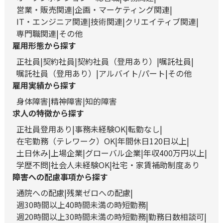
営業・販売関連
企画・マーケティング関連
IT・エンジニア関連
技術関連
クリエイティブ関連
専門職関連
その他
雇用形態から探す
正社員
契約社員
契約社員（登用あり）
嘱託社員
嘱託社員（登用あり）
アルバイト/パート
その他
雇用実績から探す
身体障害
精神障害
知的障害
求人の特徴から探す
正社員登用あり
事務未経験OK
転勤なし
在宅勤務（テレワーク）OK
年間休日120日以上
土日休み
上場企業
グローバル企業
年収400万円以上
学歴不問
社会人未経験OK
社宅・家賃補助制度あり
障害への配慮事項から探す
通院への配慮
残業ゼロへの配慮
週30時間以上40時間未満の時短勤務
週20時間以上30時間未満の時短勤務
勤務日数相談可