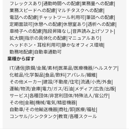
フレックスあり
通勤時間への配慮
業務量への配慮
業務スピードへの配慮
マルチタスクへの配慮
電話への配慮
チャットツール利用可
筆談への配慮
定期面談可
休憩への配慮
休憩室あり
透析への配慮
車椅子への配慮
階段昇降なし
音声読み上げソフト
拡大鏡
指示の具体化の配慮
マニュアルあり
ヘッドホン・耳栓利用可
静かなオフィス環境
勤務地配慮
自動車通勤可
業種から探す
IT/通信
鉄鋼/金属/素材
医薬品/医療機器/ヘルスケア
化粧品/化学製品
食品/飲料
アパレル/繊維
その他メーカー
建設/不動産/住宅
流通/小売/外食
運輸/物流/倉庫
電力/ガス/石油
メディア/広告/出版
サービス
各種団体/非営利団体/特殊法人/官公庁
その他
金融
機械/電気/精密機器
自動車/その他輸送機器
商社/卸
医療/福祉
コンサル/シンクタンク
教育/各種スクール