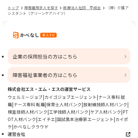
トップ
障害雇用求人を探す
医療法人社団 平成会
（障）介護ア
シスタント（グリーンケアハイツ）
企業の採用担当の方はこちら
障害福祉事業者の方はこちら
株式会社エス・エム・エスの運営サービス
ウェルミージョブ
カイゴジョブエージェント
ナース専科 就
職
ナース専科 転職
保育士人材バンク
放射線技師人材バンク
検査技師人材バンク
工学技師人材バンク
ケア人材バンク
PT
OT人材バンク
エイチエ
国試黒本治療家エージェント
カイポ
ケ
かべなしクラウド
運営会社