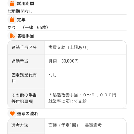
試用期間
試用期間なし
定年
あり （一律 65歳）
各種手当
通勤手当区分
実費支給（上限あり）
通勤手当
月額 30,000円
固定残業代有
なし
無
その他の手当
＊処遇改善手当：０〜９，０００円
等付記事項
就業率に応じて支給
選考の流れ
選考方法
面接（予定1回） 書類選考