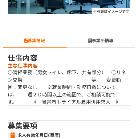
募集情報
事業所情報
仕事内容
主な仕事内容
○清掃業務（男女トイレ、廊下、共有部分） ○リネ
ン交換 等 変更範
囲：変更なし ※就業時間・勤務日数について
は、 週２０時間以上の範囲で、ご相談可能で
す。 《 障害者トライアル雇用併用求人 》
募集要項
求人有効年月日(西暦)