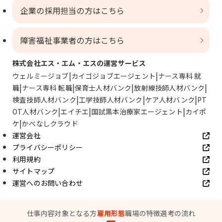
企業の採用担当の方はこちら
障害福祉事業者の方はこちら
株式会社エス・エム・エスの運営サービス
ウェルミージョブ
カイゴジョブエージェント
ナース専科 就
職
ナース専科 転職
保育士人材バンク
放射線技師人材バンク
検査技師人材バンク
工学技師人材バンク
ケア人材バンク
PT
OT人材バンク
エイチエ
国試黒本治療家エージェント
カイポ
ケ
かべなしクラウド
運営会社
プライバシーポリシー
利用規約
サイトマップ
運営へのお問い合わせ
© SMS Co., Ltd.
仕事内容
対象となる方
雇用形態
職場の特徴
選考の流れ