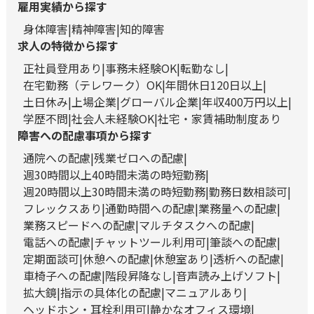
雇用実績から探す
身体障害
精神障害
知的障害
求人の特徴から探す
正社員登用あり
事務未経験OK
転勤なし
在宅勤務（テレワーク）OK
年間休日120日以上
土日休み
上場企業
グローバル企業
年収400万円以上
学歴不問
社会人未経験OK
社宅・家賃補助制度あり
障害への配慮事項から探す
通院への配慮
残業ゼロへの配慮
週30時間以上40時間未満の時短勤務
週20時間以上30時間未満の時短勤務
勤務日数相談可
フレックスあり
通勤時間への配慮
業務量への配慮
業務スピードへの配慮
マルチタスクへの配慮
電話への配慮
チャットツール利用可
筆談への配慮
定期面談可
休憩への配慮
休憩室あり
透析への配慮
車椅子への配慮
階段昇降なし
音声読み上げソフト
拡大鏡
指示の具体化の配慮
マニュアルあり
ヘッドホン・耳栓利用可
静かなオフィス環境