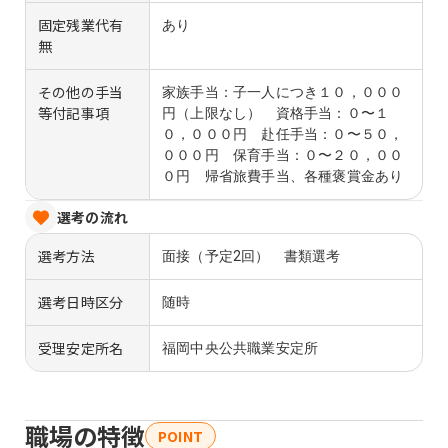
固定残業代有
あり
無
その他の手当
家族手当：子一人につき１０，０００
等付記事項
円（上限なし） 資格手当：０〜１
０，０００円 赴任手当：０〜５０，
０００円 保育手当：０〜２０，００
０円 帰省旅費手当、各種褒賞金あり
選考の流れ
選考方法
面接（予定2回） 書類選考
選考日時区分
随時
受理安定所名
福岡中央公共職業安定所
職場の特徴
POINT