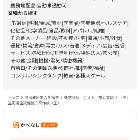
勤務地配慮
自動車通勤可
業種から探す
IT/通信
鉄鋼/金属/素材
医薬品/医療機器/ヘルスケア
化粧品/化学製品
食品/飲料
アパレル/繊維
その他メーカー
建設/不動産/住宅
流通/小売/外食
運輸/物流/倉庫
電力/ガス/石油
メディア/広告/出版
サービス
各種団体/非営利団体/特殊法人/官公庁
その他
金融
機械/電気/精密機器
自動車/その他輸送機器
商社/卸
医療/福祉
コンサル/シンクタンク
教育/各種スクール
トップ
障害雇用求人を探す
株式会社 ナミト 福岡支店
（障）
空調衛生設備施工図作成（正）