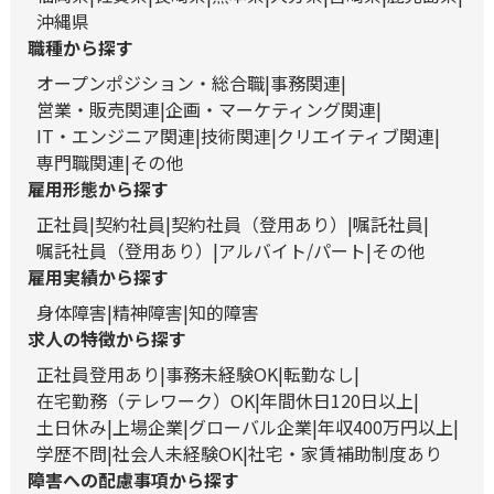
沖縄県
職種から探す
オープンポジション・総合職
事務関連
営業・販売関連
企画・マーケティング関連
IT・エンジニア関連
技術関連
クリエイティブ関連
専門職関連
その他
雇用形態から探す
正社員
契約社員
契約社員（登用あり）
嘱託社員
嘱託社員（登用あり）
アルバイト/パート
その他
雇用実績から探す
身体障害
精神障害
知的障害
求人の特徴から探す
正社員登用あり
事務未経験OK
転勤なし
在宅勤務（テレワーク）OK
年間休日120日以上
土日休み
上場企業
グローバル企業
年収400万円以上
学歴不問
社会人未経験OK
社宅・家賃補助制度あり
障害への配慮事項から探す