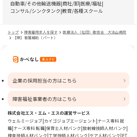
自動車/その他輸送機器
商社/卸
医療/福祉
コンサル/シンクタンク
教育/各種スクール
トップ
障害雇用求人を探す
医療法人（社団）敬信会 大法山病院
【障】看護補助（パート）
企業の採用担当の方はこちら
障害福祉事業者の方はこちら
株式会社エス・エム・エスの運営サービス
ウェルミージョブ
カイゴジョブエージェント
ナース専科 就
職
ナース専科 転職
保育士人材バンク
放射線技師人材バンク
検査技師人材バンク
工学技師人材バンク
ケア人材バンク
PT