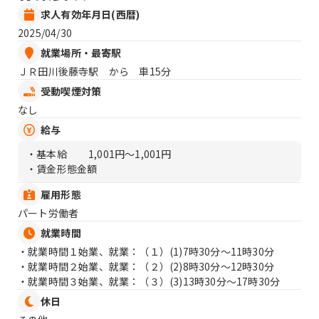
求人有効年月日(西暦)
2025/04/30
就業場所・最寄駅
ＪＲ田川後藤寺駅 から 車15分
受動喫煙対策
なし
給与
・基本給
1,001円〜1,001円
・賃金形態金額
雇用形態
パート労働者
就業時間
・就業時間１始業、就業：（１）
(1)7時30分〜11時30分
・就業時間２始業、就業：（２）
(2)8時30分〜12時30分
・就業時間３始業、就業：（３）
(3)13時30分〜17時30分
休日