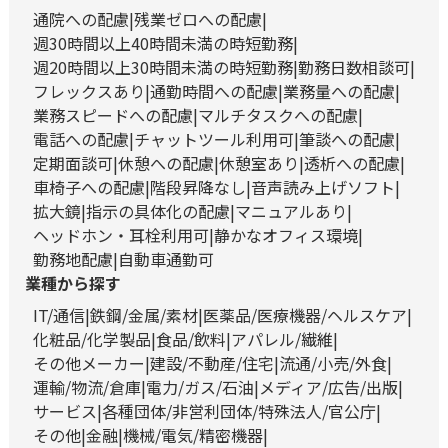
通院への配慮
残業ゼロへの配慮
週30時間以上40時間未満の時短勤務
週20時間以上30時間未満の時短勤務
勤務日数相談可
フレックスあり
通勤時間への配慮
業務量への配慮
業務スピードへの配慮
マルチタスクへの配慮
電話への配慮
チャットツール利用可
筆談への配慮
定期面談可
休憩への配慮
休憩室あり
透析への配慮
車椅子への配慮
階段昇降なし
音声読み上げソフト
拡大鏡
指示の具体化の配慮
マニュアルあり
ヘッドホン・耳栓利用可
静かなオフィス環境
勤務地配慮
自動車通勤可
業種から探す
IT/通信
鉄鋼/金属/素材
医薬品/医療機器/ヘルスケア
化粧品/化学製品
食品/飲料
アパレル/繊維
その他メーカー
建設/不動産/住宅
流通/小売/外食
運輸/物流/倉庫
電力/ガス/石油
メディア/広告/出版
サービス
各種団体/非営利団体/特殊法人/官公庁
その他
金融
機械/電気/精密機器