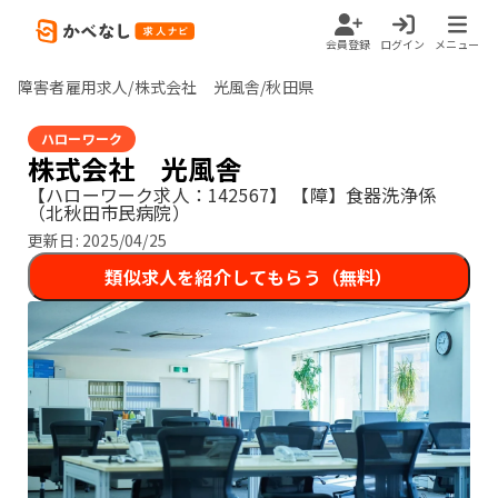
会員登録
ログイン
メニュー
障害者雇用求人/株式会社 光風舎/秋田県
ハローワーク
株式会社 光風舎
【ハローワーク求人：142567】
【障】食器洗浄係
（北秋田市民病院）
更新日:
2025/04/25
類似求人を紹介してもらう（無料）