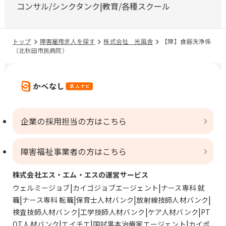
コンサル/シンクタンク
教育/各種スクール
トップ
障害雇用求人を探す
株式会社 光風舎
【障】食器洗浄係
（北秋田市民病院）
企業の採用担当の方はこちら
障害福祉事業者の方はこちら
株式会社エス・エム・エスの運営サービス
ウェルミージョブ
カイゴジョブエージェント
ナース専科 就
職
ナース専科 転職
保育士人材バンク
放射線技師人材バンク
検査技師人材バンク
工学技師人材バンク
ケア人材バンク
PT
OT人材バンク
エイチエ
国試黒本治療家エージェント
カイポ