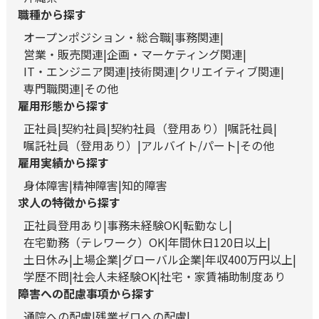
職種から探す
オープンポジション・総合職
事務関連
営業・販売関連
企画・マーケティング関連
IT・エンジニア関連
技術関連
クリエイティブ関連
専門職関連
その他
雇用形態から探す
正社員
契約社員
契約社員（登用あり）
嘱託社員
嘱託社員（登用あり）
アルバイト/パート
その他
雇用実績から探す
身体障害
精神障害
知的障害
求人の特徴から探す
正社員登用あり
事務未経験OK
転勤なし
在宅勤務（テレワーク）OK
年間休日120日以上
土日休み
上場企業
グローバル企業
年収400万円以上
学歴不問
社会人未経験OK
社宅・家賃補助制度あり
障害への配慮事項から探す
通院への配慮
残業ゼロへの配慮