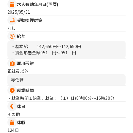
求人有効年月日(西暦)
2025/05/31
受動喫煙対策
なし
給与
・基本給
142,650円〜142,650円
・賃金形態金額
951 円〜951 円
雇用形態
正社員以外
専任職
就業時間
・就業時間１始業、就業：（１）
(1)8時00分〜16時30分
休日
その他
休暇
124日