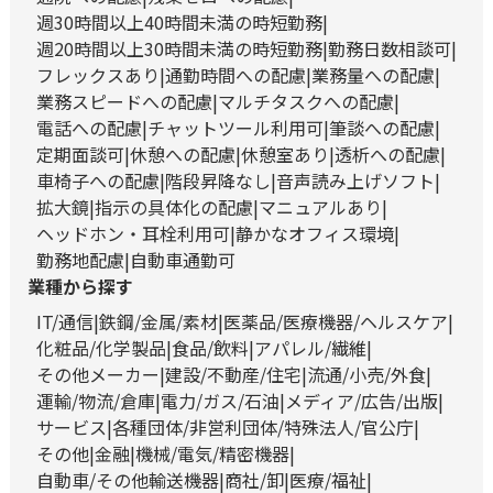
週30時間以上40時間未満の時短勤務
週20時間以上30時間未満の時短勤務
勤務日数相談可
フレックスあり
通勤時間への配慮
業務量への配慮
業務スピードへの配慮
マルチタスクへの配慮
電話への配慮
チャットツール利用可
筆談への配慮
定期面談可
休憩への配慮
休憩室あり
透析への配慮
車椅子への配慮
階段昇降なし
音声読み上げソフト
拡大鏡
指示の具体化の配慮
マニュアルあり
ヘッドホン・耳栓利用可
静かなオフィス環境
勤務地配慮
自動車通勤可
業種から探す
IT/通信
鉄鋼/金属/素材
医薬品/医療機器/ヘルスケア
化粧品/化学製品
食品/飲料
アパレル/繊維
その他メーカー
建設/不動産/住宅
流通/小売/外食
運輸/物流/倉庫
電力/ガス/石油
メディア/広告/出版
サービス
各種団体/非営利団体/特殊法人/官公庁
その他
金融
機械/電気/精密機器
自動車/その他輸送機器
商社/卸
医療/福祉