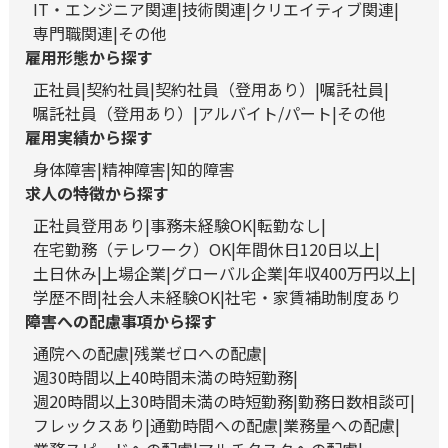
IT・エンジニア関連
技術関連
クリエイティブ関連
専門職関連
その他
雇用形態から探す
正社員
契約社員
契約社員（登用あり）
嘱託社員
嘱託社員（登用あり）
アルバイト/パート
その他
雇用実績から探す
身体障害
精神障害
知的障害
求人の特徴から探す
正社員登用あり
事務未経験OK
転勤なし
在宅勤務（テレワーク）OK
年間休日120日以上
土日休み
上場企業
グローバル企業
年収400万円以上
学歴不問
社会人未経験OK
社宅・家賃補助制度あり
障害への配慮事項から探す
通院への配慮
残業ゼロへの配慮
週30時間以上40時間未満の時短勤務
週20時間以上30時間未満の時短勤務
勤務日数相談可
フレックスあり
通勤時間への配慮
業務量への配慮