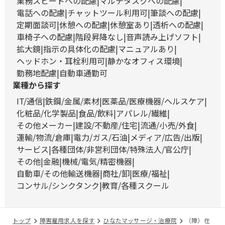
業務スピードへの配慮
マルチタスクへの配慮
電話への配慮
チャットツール利用可
筆談への配慮
定期面談可
休憩への配慮
休憩室あり
透析への配慮
車椅子への配慮
階段昇降なし
音声読み上げソフト
拡大鏡
指示の具体化の配慮
マニュアルあり
ヘッドホン・耳栓利用可
静かなオフィス環境
勤務地配慮
自動車通勤可
業種から探す
IT/通信
鉄鋼/金属/素材
医薬品/医療機器/ヘルスケア
化粧品/化学製品
食品/飲料
アパレル/繊維
その他メーカー
建設/不動産/住宅
流通/小売/外食
運輸/物流/倉庫
電力/ガス/石油
メディア/広告/出版
サービス
各種団体/非営利団体/特殊法人/官公庁
その他
金融
機械/電気/精密機器
自動車/その他輸送機器
商社/卸
医療/福祉
コンサル/シンクタンク
教育/各種スクール
トップ
障害雇用求人を探す
ひなたマッサージ・治療院
（障）在