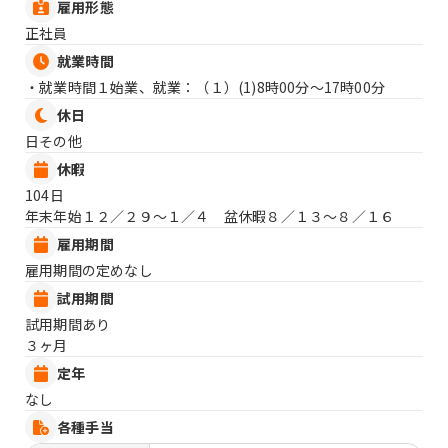
雇用形態
正社員
就業時間
・就業時間１始業、就業：（１）
(1)8時00分〜17時00分
休日
日その他
休暇
104日
年末年始１２／２９〜１／４ 盆休暇８／１３〜８／１６
雇用期間
雇用期間の定めなし
試用期間
試用期間あり
３ヶ月
定年
なし
各種手当