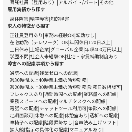
嘱託社員（登用あり）
アルバイト/パート
その他
雇用実績から探す
身体障害
精神障害
知的障害
求人の特徴から探す
正社員登用あり
事務未経験OK
転勤なし
在宅勤務（テレワーク）OK
年間休日120日以上
土日休み
上場企業
グローバル企業
年収400万円以上
学歴不問
社会人未経験OK
社宅・家賃補助制度あり
障害への配慮事項から探す
通院への配慮
残業ゼロへの配慮
週30時間以上40時間未満の時短勤務
週20時間以上30時間未満の時短勤務
勤務日数相談可
フレックスあり
通勤時間への配慮
業務量への配慮
業務スピードへの配慮
マルチタスクへの配慮
電話への配慮
チャットツール利用可
筆談への配慮
定期面談可
休憩への配慮
休憩室あり
透析への配慮
車椅子への配慮
階段昇降なし
音声読み上げソフト
拡大鏡
指示の具体化の配慮
マニュアルあり