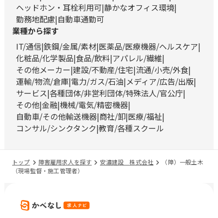
ヘッドホン・耳栓利用可
静かなオフィス環境
勤務地配慮
自動車通勤可
業種から探す
IT/通信
鉄鋼/金属/素材
医薬品/医療機器/ヘルスケア
化粧品/化学製品
食品/飲料
アパレル/繊維
その他メーカー
建設/不動産/住宅
流通/小売/外食
運輸/物流/倉庫
電力/ガス/石油
メディア/広告/出版
サービス
各種団体/非営利団体/特殊法人/官公庁
その他
金融
機械/電気/精密機器
自動車/その他輸送機器
商社/卸
医療/福祉
コンサル/シンクタンク
教育/各種スクール
トップ
障害雇用求人を探す
安濃建設 株式会社
（障）一般土木
（現場監督・施工管理者）