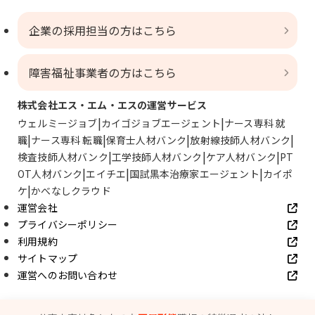
企業の採用担当の方はこちら
障害福祉事業者の方はこちら
株式会社エス・エム・エスの運営サービス
ウェルミージョブ
カイゴジョブエージェント
ナース専科 就
職
ナース専科 転職
保育士人材バンク
放射線技師人材バンク
検査技師人材バンク
工学技師人材バンク
ケア人材バンク
PT
OT人材バンク
エイチエ
国試黒本治療家エージェント
カイポ
ケ
かべなしクラウド
運営会社
プライバシーポリシー
利用規約
サイトマップ
運営へのお問い合わせ
© SMS Co., Ltd.