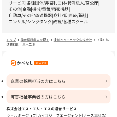
サービス
各種団体/非営利団体/特殊法人/官公庁
その他
金融
機械/電気/精密機器
自動車/その他輸送機器
商社/卸
医療/福祉
コンサル/シンクタンク
教育/各種スクール
トップ
障害雇用求人を探す
淀川ヒューテック株式会社
（障）製
造職補助 厚木工場
企業の採用担当の方はこちら
障害福祉事業者の方はこちら
株式会社エス・エム・エスの運営サービス
ウェルミージョブ
カイゴジョブエージェント
ナース専科 就