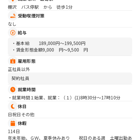
棚沢 バス停駅 から 徒歩1分
受動喫煙対策
なし
給与
・基本給
189,000円〜199,500円
・賃金形態金額
9,000 円〜9,500 円
雇用形態
正社員以外
契約社員
就業時間
・就業時間１始業、就業：（１）
(1)8時30分〜17時10分
休日
日祝日その他
休暇
114日
年末年始、ＧＷ、夏季休みあり 祝日のある週 土曜出勤あ