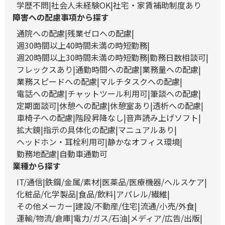
学歴不問
社会人未経験OK
社宅・家賃補助制度あり
障害への配慮事項から探す
通院への配慮
残業ゼロへの配慮
週30時間以上40時間未満の時短勤務
週20時間以上30時間未満の時短勤務
勤務日数相談可
フレックスあり
通勤時間への配慮
業務量への配慮
業務スピードへの配慮
マルチタスクへの配慮
電話への配慮
チャットツール利用可
筆談への配慮
定期面談可
休憩への配慮
休憩室あり
透析への配慮
車椅子への配慮
階段昇降なし
音声読み上げソフト
拡大鏡
指示の具体化の配慮
マニュアルあり
ヘッドホン・耳栓利用可
静かなオフィス環境
勤務地配慮
自動車通勤可
業種から探す
IT/通信
鉄鋼/金属/素材
医薬品/医療機器/ヘルスケア
化粧品/化学製品
食品/飲料
アパレル/繊維
その他メーカー
建設/不動産/住宅
流通/小売/外食
運輸/物流/倉庫
電力/ガス/石油
メディア/広告/出版