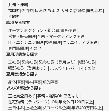
九州・沖縄
福岡県
佐賀県
長崎県
熊本県
大分県
宮崎県
鹿児島県
沖縄県
職種から探す
オープンポジション・総合職
事務関連
営業・販売関連
企画・マーケティング関連
IT・エンジニア関連
技術関連
クリエイティブ関連
専門職関連
その他
雇用形態から探す
正社員
契約社員
契約社員（登用あり）
嘱託社員
嘱託社員（登用あり）
アルバイト/パート
その他
雇用実績から探す
身体障害
精神障害
知的障害
求人の特徴から探す
正社員登用あり
事務未経験OK
転勤なし
在宅勤務（テレワーク）OK
年間休日120日以上
土日休み
上場企業
グローバル企業
年収400万円以上