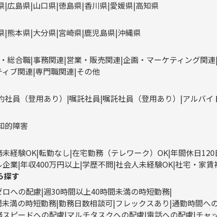
県
広島県
山口県
徳島県
香川県
愛媛県
高知県
県
熊本県
大分県
宮崎県
鹿児島県
沖縄県
・総合職
事務関連
営業・販売関連
企画・マーケティング関連
ティブ関連
専門職関連
その他
約社員（登用あり）
嘱託社員
嘱託社員（登用あり）
アルバイ
知的障害
務未経験OK
転勤なし
在宅勤務（テレワーク）OK
年間休日12
ル企業
年収400万円以上
学歴不問
社会人未経験OK
社宅・家賃
ら探す
ゼロへの配慮
週30時間以上40時間未満の時短勤務
時間未満の時短勤務
勤務日数相談可
フレックスあり
通勤時間へ
務スピードへの配慮
マルチタスクへの配慮
電話への配慮
チャ