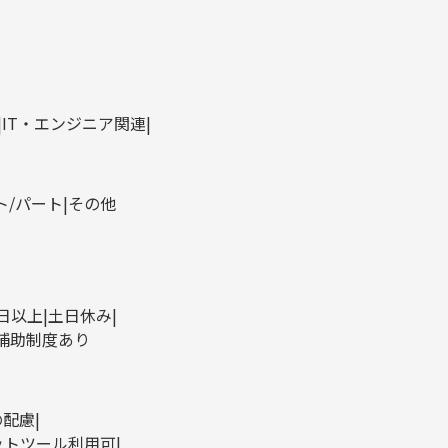
IT・エンジニア関連
ト/パート
その他
0日以上
土日休み
補助制度あり
の配慮
ットツール利用可