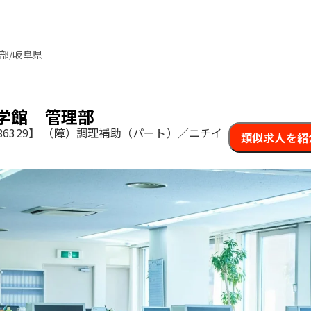
部/岐阜県
学館 管理部
6329】
（障）調理補助（パート）／ニチイ
類似求人を紹