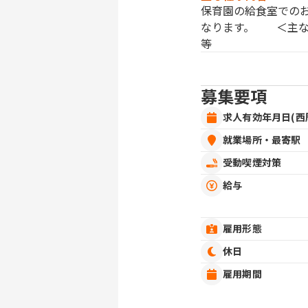
保育園の給食室での
なります。 ＜主な
等 ＊
募集要項
求人有効年月日(西
就業場所・最寄駅
受動喫煙対策
給与
雇用形態
休日
雇用期間