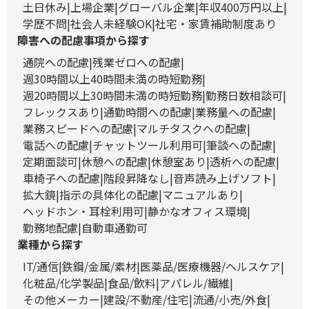
土日休み
上場企業
グローバル企業
年収400万円以上
学歴不問
社会人未経験OK
社宅・家賃補助制度あり
障害への配慮事項から探す
通院への配慮
残業ゼロへの配慮
週30時間以上40時間未満の時短勤務
週20時間以上30時間未満の時短勤務
勤務日数相談可
フレックスあり
通勤時間への配慮
業務量への配慮
業務スピードへの配慮
マルチタスクへの配慮
電話への配慮
チャットツール利用可
筆談への配慮
定期面談可
休憩への配慮
休憩室あり
透析への配慮
車椅子への配慮
階段昇降なし
音声読み上げソフト
拡大鏡
指示の具体化の配慮
マニュアルあり
ヘッドホン・耳栓利用可
静かなオフィス環境
勤務地配慮
自動車通勤可
業種から探す
IT/通信
鉄鋼/金属/素材
医薬品/医療機器/ヘルスケア
化粧品/化学製品
食品/飲料
アパレル/繊維
その他メーカー
建設/不動産/住宅
流通/小売/外食