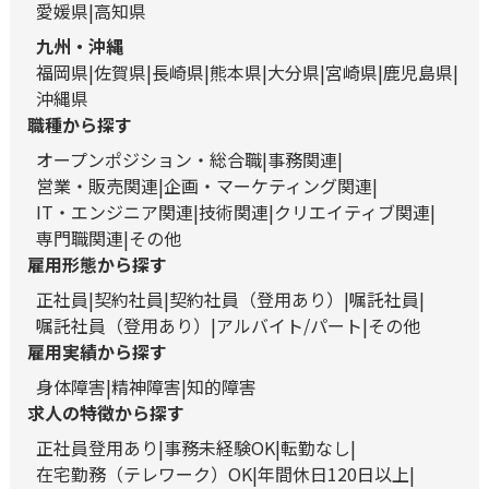
愛媛県
高知県
九州・沖縄
福岡県
佐賀県
長崎県
熊本県
大分県
宮崎県
鹿児島県
沖縄県
職種から探す
オープンポジション・総合職
事務関連
営業・販売関連
企画・マーケティング関連
IT・エンジニア関連
技術関連
クリエイティブ関連
専門職関連
その他
雇用形態から探す
正社員
契約社員
契約社員（登用あり）
嘱託社員
嘱託社員（登用あり）
アルバイト/パート
その他
雇用実績から探す
身体障害
精神障害
知的障害
求人の特徴から探す
正社員登用あり
事務未経験OK
転勤なし
在宅勤務（テレワーク）OK
年間休日120日以上