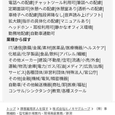
電話への配慮
チャットツール利用可
筆談への配慮
定期面談可
休憩への配慮
休憩室あり
透析への配慮
車椅子への配慮
階段昇降なし
音声読み上げソフト
拡大鏡
指示の具体化の配慮
マニュアルあり
ヘッドホン・耳栓利用可
静かなオフィス環境
勤務地配慮
自動車通勤可
業種から探す
IT/通信
鉄鋼/金属/素材
医薬品/医療機器/ヘルスケア
化粧品/化学製品
食品/飲料
アパレル/繊維
その他メーカー
建設/不動産/住宅
流通/小売/外食
運輸/物流/倉庫
電力/ガス/石油
メディア/広告/出版
サービス
各種団体/非営利団体/特殊法人/官公庁
その他
金融
機械/電気/精密機器
自動車/その他輸送機器
商社/卸
医療/福祉
コンサル/シンクタンク
教育/各種スクール
トップ
障害雇用求人を探す
株式会社ヒノキヤグループ
（障）事
務補助・住宅展示場案内・現場美装業務／新潟