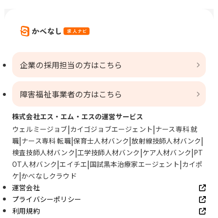
企業の採用担当の方はこちら
障害福祉事業者の方はこちら
株式会社エス・エム・エスの運営サービス
ウェルミージョブ
カイゴジョブエージェント
ナース専科 就
職
ナース専科 転職
保育士人材バンク
放射線技師人材バンク
検査技師人材バンク
工学技師人材バンク
ケア人材バンク
PT
OT人材バンク
エイチエ
国試黒本治療家エージェント
カイポ
ケ
かべなしクラウド
運営会社
プライバシーポリシー
利用規約