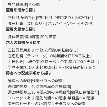
専門職関連
その他
雇用形態から探す
正社員
契約社員
契約社員（登用あり）
嘱託社員
嘱託社員（登用あり）
アルバイト/パート
その他
雇用実績から探す
身体障害
精神障害
知的障害
求人の特徴から探す
正社員登用あり
事務未経験OK
転勤なし
在宅勤務（テレワーク）OK
年間休日120日以上
土日休み
上場企業
グローバル企業
年収400万円以上
学歴不問
社会人未経験OK
社宅・家賃補助制度あり
障害への配慮事項から探す
通院への配慮
残業ゼロへの配慮
週30時間以上40時間未満の時短勤務
週20時間以上30時間未満の時短勤務
勤務日数相談可
フレックスあり
通勤時間への配慮
業務量への配慮
業務スピードへの配慮
マルチタスクへの配慮