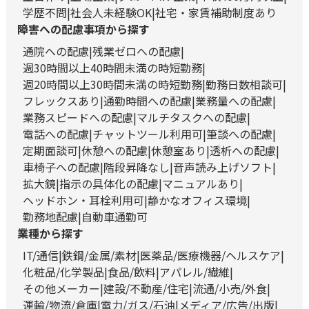
学歴不問
社会人未経験OK
社宅・家賃補助制度あり
障害への配慮事項から探す
通院への配慮
残業ゼロへの配慮
週30時間以上40時間未満の時短勤務
週20時間以上30時間未満の時短勤務
勤務日数相談可
フレックスあり
通勤時間への配慮
業務量への配慮
業務スピードへの配慮
マルチタスクへの配慮
電話への配慮
チャットツール利用可
筆談への配慮
定期面談可
休憩への配慮
休憩室あり
透析への配慮
車椅子への配慮
階段昇降なし
音声読み上げソフト
拡大鏡
指示の具体化の配慮
マニュアルあり
ヘッドホン・耳栓利用可
静かなオフィス環境
勤務地配慮
自動車通勤可
業種から探す
IT/通信
鉄鋼/金属/素材
医薬品/医療機器/ヘルスケア
化粧品/化学製品
食品/飲料
アパレル/繊維
その他メーカー
建設/不動産/住宅
流通/小売/外食
運輸/物流/倉庫
電力/ガス/石油
メディア/広告/出版