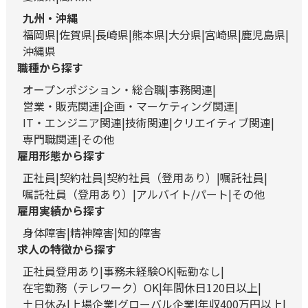
九州・沖縄
福岡県
佐賀県
長崎県
熊本県
大分県
宮崎県
鹿児島県
沖縄県
職種から探す
オープンポジション・総合職
事務関連
営業・販売関連
企画・マーケティング関連
IT・エンジニア関連
技術関連
クリエイティブ関連
専門職関連
その他
雇用形態から探す
正社員
契約社員
契約社員（登用あり）
嘱託社員
嘱託社員（登用あり）
アルバイト/パート
その他
雇用実績から探す
身体障害
精神障害
知的障害
求人の特徴から探す
正社員登用あり
事務未経験OK
転勤なし
在宅勤務（テレワーク）OK
年間休日120日以上
土日休み
上場企業
グローバル企業
年収400万円以上