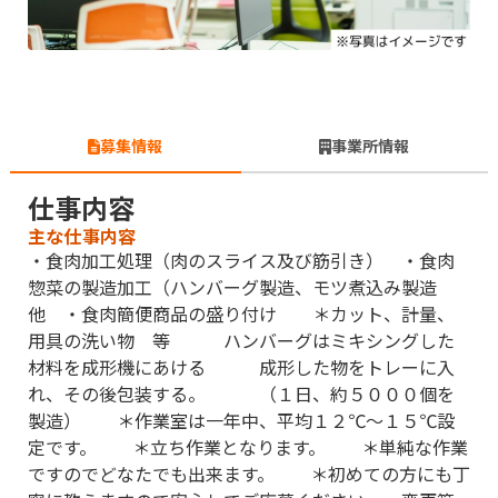
募集情報
事業所情報
仕事内容
主な仕事内容
・食肉加工処理（肉のスライス及び筋引き） ・食肉
惣菜の製造加工（ハンバーグ製造、モツ煮込み製造
他 ・食肉簡便商品の盛り付け ＊カット、計量、
用具の洗い物 等 ハンバーグはミキシングした
材料を成形機にあける 成形した物をトレーに入
れ、その後包装する。 （１日、約５０００個を
製造） ＊作業室は一年中、平均１２℃〜１５℃設
定です。 ＊立ち作業となります。 ＊単純な作業
ですのでどなたでも出来ます。 ＊初めての方にも丁