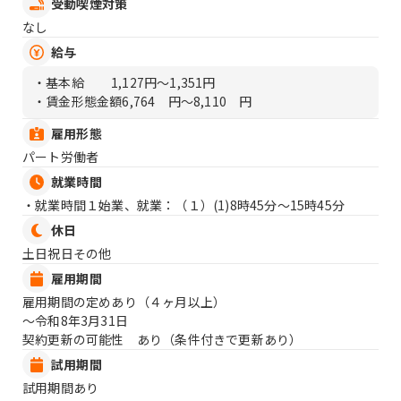
受動喫煙対策
なし
給与
・基本給
1,127円〜1,351円
・賃金形態金額
6,764 円〜8,110 円
雇用形態
パート労働者
就業時間
・就業時間１始業、就業：（１）
(1)8時45分〜15時45分
休日
土日祝日その他
雇用期間
雇用期間の定めあり（４ヶ月以上）
〜令和8年3月31日
契約更新の可能性 あり（条件付きで更新あり）
試用期間
試用期間あり