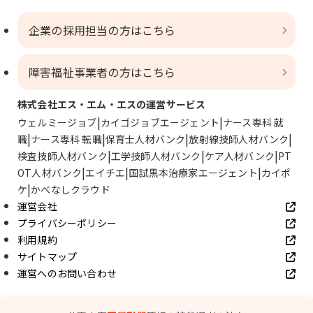
企業の採用担当の方はこちら
障害福祉事業者の方はこちら
株式会社エス・エム・エスの運営サービス
ウェルミージョブ
カイゴジョブエージェント
ナース専科 就
職
ナース専科 転職
保育士人材バンク
放射線技師人材バンク
検査技師人材バンク
工学技師人材バンク
ケア人材バンク
PT
OT人材バンク
エイチエ
国試黒本治療家エージェント
カイポ
ケ
かべなしクラウド
運営会社
プライバシーポリシー
利用規約
サイトマップ
運営へのお問い合わせ
© SMS Co., Ltd.