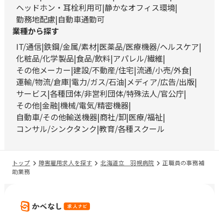
ヘッドホン・耳栓利用可
静かなオフィス環境
勤務地配慮
自動車通勤可
業種から探す
IT/通信
鉄鋼/金属/素材
医薬品/医療機器/ヘルスケア
化粧品/化学製品
食品/飲料
アパレル/繊維
その他メーカー
建設/不動産/住宅
流通/小売/外食
運輸/物流/倉庫
電力/ガス/石油
メディア/広告/出版
サービス
各種団体/非営利団体/特殊法人/官公庁
その他
金融
機械/電気/精密機器
自動車/その他輸送機器
商社/卸
医療/福祉
コンサル/シンクタンク
教育/各種スクール
トップ
障害雇用求人を探す
北海道立 羽幌病院
正職員の事務補
助業務