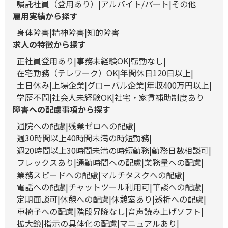
嘱託社員（登用あり）
アルバイト/パート
その他
雇用実績から探す
身体障害
精神障害
知的障害
求人の特徴から探す
正社員登用あり
事務未経験OK
転勤なし
在宅勤務（テレワーク）OK
年間休日120日以上
土日休み
上場企業
グローバル企業
年収400万円以上
学歴不問
社会人未経験OK
社宅・家賃補助制度あり
障害への配慮事項から探す
通院への配慮
残業ゼロへの配慮
週30時間以上40時間未満の時短勤務
週20時間以上30時間未満の時短勤務
勤務日数相談可
フレックスあり
通勤時間への配慮
業務量への配慮
業務スピードへの配慮
マルチタスクへの配慮
電話への配慮
チャットツール利用可
筆談への配慮
定期面談可
休憩への配慮
休憩室あり
透析への配慮
車椅子への配慮
階段昇降なし
音声読み上げソフト
拡大鏡
指示の具体化の配慮
マニュアルあり