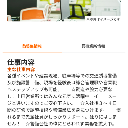
募集情報
事業所情報
仕事内容
主な仕事内容
各種イベントや建設現場、駐車場等での交通誘導警備
及び施設警 備、現場を経験後は総合管理職や営業職
へステップアップも可能。 ☆武道や腕力必要な
し！上田営業所ではみんな元気に活躍中。イ メー
ジと違いますのでご安心下さい。 ☆入社後３〜４日
間の研修で誘導技術や警備業法を身につけます。 慣
れるまで先輩社員がしっかりサポート。独りにはしま
せん！ ☆警備会社の枠にとらわれず業務を拡大中。