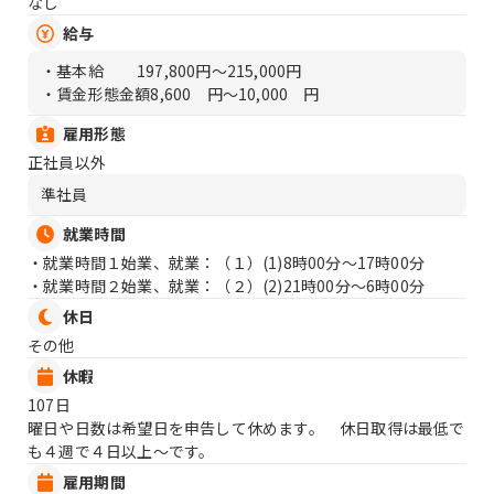
なし
給与
・基本給
197,800円〜215,000円
・賃金形態金額
8,600 円〜10,000 円
雇用形態
正社員以外
準社員
就業時間
・就業時間１始業、就業：（１）
(1)8時00分〜17時00分
・就業時間２始業、就業：（２）
(2)21時00分〜6時00分
休日
その他
休暇
107日
曜日や日数は希望日を申告して休めます。 休日取得は最低で
も４週で４日以上〜です。
雇用期間