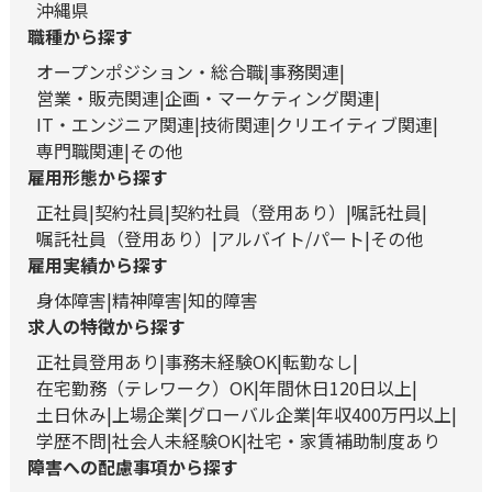
沖縄県
職種から探す
オープンポジション・総合職
事務関連
営業・販売関連
企画・マーケティング関連
IT・エンジニア関連
技術関連
クリエイティブ関連
専門職関連
その他
雇用形態から探す
正社員
契約社員
契約社員（登用あり）
嘱託社員
嘱託社員（登用あり）
アルバイト/パート
その他
雇用実績から探す
身体障害
精神障害
知的障害
求人の特徴から探す
正社員登用あり
事務未経験OK
転勤なし
在宅勤務（テレワーク）OK
年間休日120日以上
土日休み
上場企業
グローバル企業
年収400万円以上
学歴不問
社会人未経験OK
社宅・家賃補助制度あり
障害への配慮事項から探す