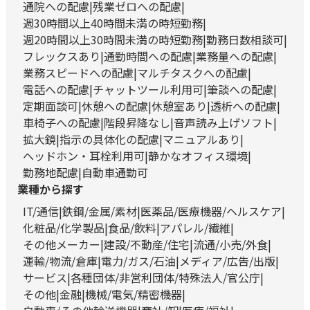
通院への配慮
残業ゼロへの配慮
週30時間以上40時間未満の時短勤務
週20時間以上30時間未満の時短勤務
勤務日数相談可
フレックスあり
通勤時間への配慮
業務量への配慮
業務スピードへの配慮
マルチタスクへの配慮
電話への配慮
チャットツール利用可
筆談への配慮
定期面談可
休憩への配慮
休憩室あり
透析への配慮
車椅子への配慮
階段昇降なし
音声読み上げソフト
拡大鏡
指示の具体化の配慮
マニュアルあり
ヘッドホン・耳栓利用可
静かなオフィス環境
勤務地配慮
自動車通勤可
業種から探す
IT/通信
鉄鋼/金属/素材
医薬品/医療機器/ヘルスケア
化粧品/化学製品
食品/飲料
アパレル/繊維
その他メーカー
建設/不動産/住宅
流通/小売/外食
運輸/物流/倉庫
電力/ガス/石油
メディア/広告/出版
サービス
各種団体/非営利団体/特殊法人/官公庁
その他
金融
機械/電気/精密機器