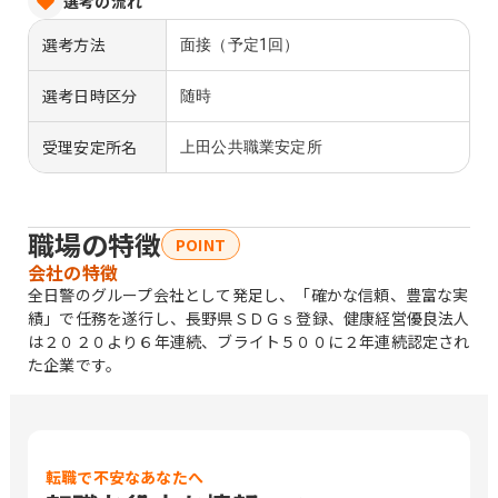
選考の流れ
選考方法
面接（予定1回）
選考日時区分
随時
受理安定所名
上田公共職業安定所
職場の特徴
POINT
会社の特徴
全日警のグループ会社として発足し、「確かな信頼、豊富な実
績」で任務を遂行し、長野県ＳＤＧｓ登録、健康経営優良法人
は２０２０より６年連続、ブライト５００に２年連続認定され
た企業です。
転職で不安なあなたへ