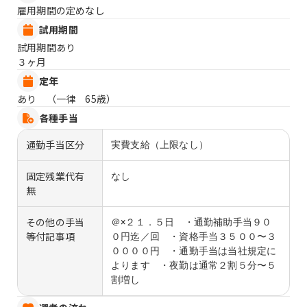
雇用期間の定めなし
試用期間
試用期間あり
３ヶ月
定年
あり （一律 65歳）
各種手当
通勤手当区分
実費支給（上限なし）
固定残業代有
なし
無
その他の手当
＠×２１．５日 ・通勤補助手当９０
等付記事項
０円迄／回 ・資格手当３５００〜３
００００円 ・通勤手当は当社規定に
よります ・夜勤は通常２割５分〜５
割増し