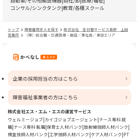
自動車/その他輸送機器
商社/卸
医療/福祉
コンサル/シンクタンク
教育/各種スクール
トップ
障害雇用求人を探す
株式会社 全日警サービス長野 上田
営業所
（障）総合職・交通誘導・施設／準社員／東信エリア
企業の採用担当の方はこちら
障害福祉事業者の方はこちら
株式会社エス・エム・エスの運営サービス
ウェルミージョブ
カイゴジョブエージェント
ナース専科 就
職
ナース専科 転職
保育士人材バンク
放射線技師人材バンク
検査技師人材バンク
工学技師人材バンク
ケア人材バンク
PT