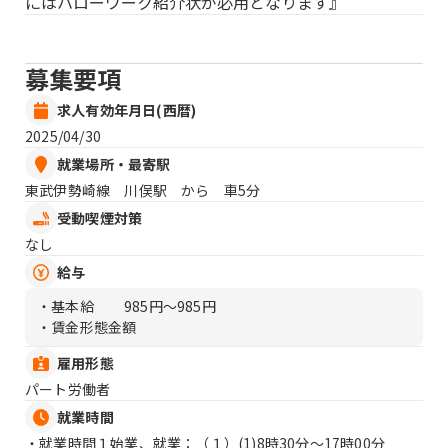
にはハローワーク紹介状が必用となります』
募集要項
求人有効年月日(西暦)
2025/04/30
就業場所・最寄駅
東武伊勢崎線 川俣駅 から 車5分
受動喫煙対策
なし
給与
・基本給
985円〜985円
・賃金形態金額
雇用形態
パート労働者
就業時間
・就業時間１始業、就業：（１）
(1)8時30分〜17時00分