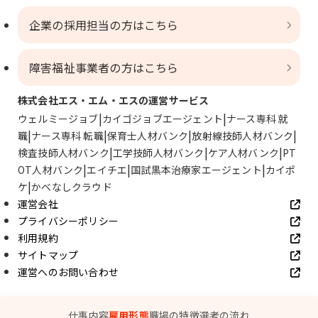
企業の採用担当の方はこちら
障害福祉事業者の方はこちら
株式会社エス・エム・エスの運営サービス
ウェルミージョブ
カイゴジョブエージェント
ナース専科 就
職
ナース専科 転職
保育士人材バンク
放射線技師人材バンク
検査技師人材バンク
工学技師人材バンク
ケア人材バンク
PT
OT人材バンク
エイチエ
国試黒本治療家エージェント
カイポ
ケ
かべなしクラウド
運営会社
プライバシーポリシー
利用規約
サイトマップ
運営へのお問い合わせ
© SMS Co., Ltd.
仕事内容
雇用形態
職場の特徴
選考の流れ