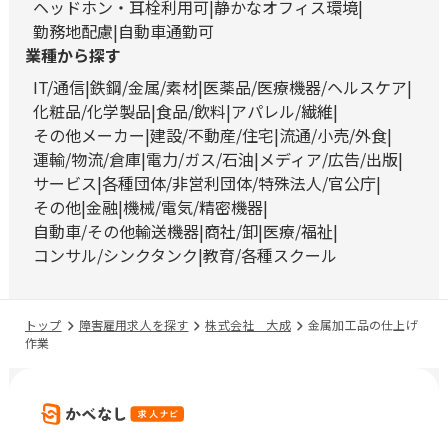
ヘッドホン・耳栓利用可
静かなオフィス環境
勤務地配慮
自動車通勤可
業種から探す
IT/通信
鉄鋼/金属/素材
医薬品/医療機器/ヘルスケア
化粧品/化学製品
食品/飲料
アパレル/繊維
その他メーカー
建設/不動産/住宅
流通/小売/外食
運輸/物流/倉庫
電力/ガス/石油
メディア/広告/出版
サービス
各種団体/非営利団体/特殊法人/官公庁
その他
金融
機械/電気/精密機器
自動車/その他輸送機器
商社/卸
医療/福祉
コンサル/シンクタンク
教育/各種スクール
トップ
障害雇用求人を探す
株式会社 大成
金属加工品の仕上げ
作業