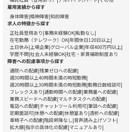
雇用実績から探す
身体障害
精神障害
知的障害
求人の特徴から探す
正社員登用あり
事務未経験OK
転勤なし
在宅勤務（テレワーク）OK
年間休日120日以上
土日休み
上場企業
グローバル企業
年収400万円以上
学歴不問
社会人未経験OK
社宅・家賃補助制度あり
障害への配慮事項から探す
通院への配慮
残業ゼロへの配慮
週30時間以上40時間未満の時短勤務
週20時間以上30時間未満の時短勤務
勤務日数相談可
フレックスあり
通勤時間への配慮
業務量への配慮
業務スピードへの配慮
マルチタスクへの配慮
電話への配慮
チャットツール利用可
筆談への配慮
定期面談可
休憩への配慮
休憩室あり
透析への配慮
車椅子への配慮
階段昇降なし
音声読み上げソフト
拡大鏡
指示の具体化の配慮
マニュアルあり