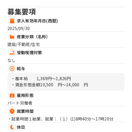
募集要項
求人有効年月日(西暦)
2025/09/30
産業分類（名称）
建設/不動産/住宅
受動喫煙対策
なし
給与
・基本給
1,369円〜1,826円
・賃金形態金額
10,500 円〜14,000 円
雇用形態
パート労働者
就業時間
・就業時間１始業、就業：（１）
(1)8時40分〜17時20分
休日