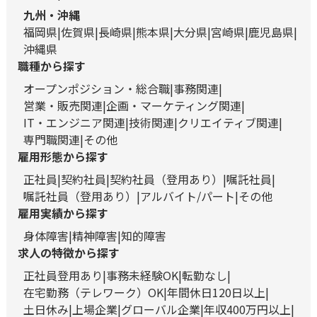
九州・沖縄
福岡県
佐賀県
長崎県
熊本県
大分県
宮崎県
鹿児島県
沖縄県
職種から探す
オープンポジション・総合職
事務関連
営業・販売関連
企画・マーケティング関連
IT・エンジニア関連
技術関連
クリエイティブ関連
専門職関連
その他
雇用形態から探す
正社員
契約社員
契約社員（登用あり）
嘱託社員
嘱託社員（登用あり）
アルバイト/パート
その他
雇用実績から探す
身体障害
精神障害
知的障害
求人の特徴から探す
正社員登用あり
事務未経験OK
転勤なし
在宅勤務（テレワーク）OK
年間休日120日以上
土日休み
上場企業
グローバル企業
年収400万円以上