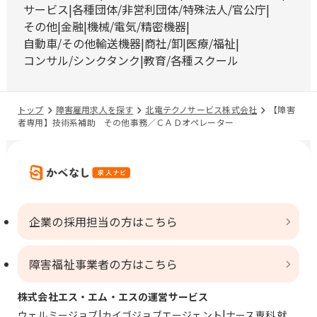
サービス
各種団体/非営利団体/特殊法人/官公庁
その他
金融
機械/電気/精密機器
自動車/その他輸送機器
商社/卸
医療/福祉
コンサル/シンクタンク
教育/各種スクール
トップ
障害雇用求人を探す
北電テクノサービス株式会社
【障害
者専用】技術系補助 その他事務／ＣＡＤオペレーター
企業の採用担当の方はこちら
障害福祉事業者の方はこちら
株式会社エス・エム・エスの運営サービス
ウェルミージョブ
カイゴジョブエージェント
ナース専科 就