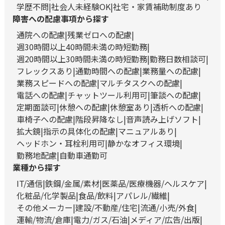
学歴不問
社会人未経験OK
社宅・家賃補助制度あり
障害への配慮事項から探す
通院への配慮
残業ゼロへの配慮
週30時間以上40時間未満の時短勤務
週20時間以上30時間未満の時短勤務
勤務日数相談可
フレックスあり
通勤時間への配慮
業務量への配慮
業務スピードへの配慮
マルチタスクへの配慮
電話への配慮
チャットツール利用可
筆談への配慮
定期面談可
休憩への配慮
休憩室あり
透析への配慮
車椅子への配慮
階段昇降なし
音声読み上げソフト
拡大鏡
指示の具体化の配慮
マニュアルあり
ヘッドホン・耳栓利用可
静かなオフィス環境
勤務地配慮
自動車通勤可
業種から探す
IT/通信
鉄鋼/金属/素材
医薬品/医療機器/ヘルスケア
化粧品/化学製品
食品/飲料
アパレル/繊維
その他メーカー
建設/不動産/住宅
流通/小売/外食
運輸/物流/倉庫
電力/ガス/石油
メディア/広告/出版