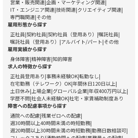
営業・販売関連
企画・マーケティング関連
IT・エンジニア関連
技術関連
クリエイティブ関連
専門職関連
その他
雇用形態から探す
正社員
契約社員
契約社員（登用あり）
嘱託社員
嘱託社員（登用あり）
アルバイト/パート
その他
雇用実績から探す
身体障害
精神障害
知的障害
求人の特徴から探す
正社員登用あり
事務未経験OK
転勤なし
在宅勤務（テレワーク）OK
年間休日120日以上
土日休み
上場企業
グローバル企業
年収400万円以上
学歴不問
社会人未経験OK
社宅・家賃補助制度あり
障害への配慮事項から探す
通院への配慮
残業ゼロへの配慮
週30時間以上40時間未満の時短勤務
週20時間以上30時間未満の時短勤務
勤務日数相談可
フレックスあり
通勤時間への配慮
業務量への配慮