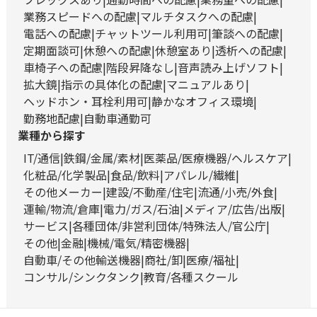
業務スピードへの配慮
マルチタスクへの配慮
電話への配慮
チャットツール利用可
筆談への配慮
定期面談可
休憩への配慮
休憩室あり
透析への配慮
車椅子への配慮
階段昇降なし
音声読み上げソフト
拡大鏡
指示の具体化の配慮
マニュアルあり
ヘッドホン・耳栓利用可
静かなオフィス環境
勤務地配慮
自動車通勤可
業種から探す
IT/通信
鉄鋼/金属/素材
医薬品/医療機器/ヘルスケア
化粧品/化学製品
食品/飲料
アパレル/繊維
その他メーカー
建設/不動産/住宅
流通/小売/外食
運輸/物流/倉庫
電力/ガス/石油
メディア/広告/出版
サービス
各種団体/非営利団体/特殊法人/官公庁
その他
金融
機械/電気/精密機器
自動車/その他輸送機器
商社/卸
医療/福祉
コンサル/シンクタンク
教育/各種スクール