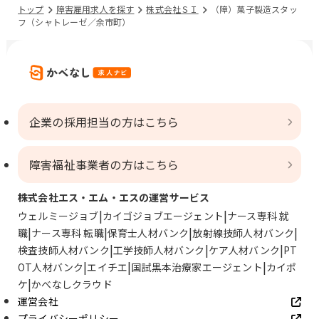
トップ
障害雇用求人を探す
株式会社ＳＩ
（障）菓子製造スタッ
フ（シャトレーゼ／余市町）
企業の採用担当の方はこちら
障害福祉事業者の方はこちら
株式会社エス・エム・エスの運営サービス
ウェルミージョブ
カイゴジョブエージェント
ナース専科 就
職
ナース専科 転職
保育士人材バンク
放射線技師人材バンク
検査技師人材バンク
工学技師人材バンク
ケア人材バンク
PT
OT人材バンク
エイチエ
国試黒本治療家エージェント
カイポ
ケ
かべなしクラウド
運営会社
プライバシーポリシー