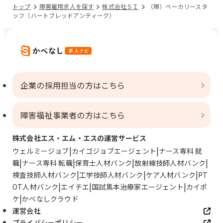
トップ
障害雇用求人を探す
株式会社ＳＩ
（障）ベーカリースタ
ッフ（ハートブレッドアンティーク）
企業の採用担当の方はこちら
障害福祉事業者の方はこちら
株式会社エス・エム・エスの運営サービス
ウェルミージョブ
カイゴジョブエージェント
ナース専科 就
職
ナース専科 転職
保育士人材バンク
放射線技師人材バンク
検査技師人材バンク
工学技師人材バンク
ケア人材バンク
PT
OT人材バンク
エイチエ
国試黒本治療家エージェント
カイポ
ケ
かべなしクラウド
運営会社
プライバシーポリシー