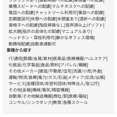
業務スピードへの配慮
マルチタスクへの配慮
電話への配慮
チャットツール利用可
筆談への配慮
定期面談可
休憩への配慮
休憩室あり
透析への配慮
車椅子への配慮
階段昇降なし
音声読み上げソフト
拡大鏡
指示の具体化の配慮
マニュアルあり
ヘッドホン・耳栓利用可
静かなオフィス環境
勤務地配慮
自動車通勤可
業種から探す
IT/通信
鉄鋼/金属/素材
医薬品/医療機器/ヘルスケア
化粧品/化学製品
食品/飲料
アパレル/繊維
その他メーカー
建設/不動産/住宅
流通/小売/外食
運輸/物流/倉庫
電力/ガス/石油
メディア/広告/出版
サービス
各種団体/非営利団体/特殊法人/官公庁
その他
金融
機械/電気/精密機器
自動車/その他輸送機器
商社/卸
医療/福祉
コンサル/シンクタンク
教育/各種スクール