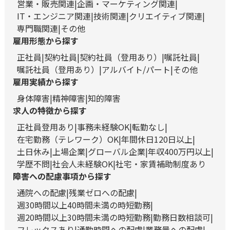
営業・販売関連
企画・マーケティング関連
IT・エンジニア関連
技術関連
クリエイティブ関連
専門職関連
その他
雇用形態から探す
正社員
契約社員
契約社員（登用あり）
嘱託社員
嘱託社員（登用あり）
アルバイト/パート
その他
雇用実績から探す
身体障害
精神障害
知的障害
求人の特徴から探す
正社員登用あり
事務未経験OK
転勤なし
在宅勤務（テレワーク）OK
年間休日120日以上
土日休み
上場企業
グローバル企業
年収400万円以上
学歴不問
社会人未経験OK
社宅・家賃補助制度あり
障害への配慮事項から探す
通院への配慮
残業ゼロへの配慮
週30時間以上40時間未満の時短勤務
週20時間以上30時間未満の時短勤務
勤務日数相談可
フレックスあり
通勤時間への配慮
業務量への配慮