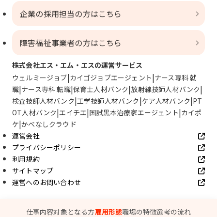
企業の採用担当の方はこちら
障害福祉事業者の方はこちら
株式会社エス・エム・エスの運営サービス
ウェルミージョブ
カイゴジョブエージェント
ナース専科 就
職
ナース専科 転職
保育士人材バンク
放射線技師人材バンク
検査技師人材バンク
工学技師人材バンク
ケア人材バンク
PT
OT人材バンク
エイチエ
国試黒本治療家エージェント
カイポ
ケ
かべなしクラウド
運営会社
プライバシーポリシー
利用規約
サイトマップ
運営へのお問い合わせ
© SMS Co., Ltd.
仕事内容
対象となる方
雇用形態
職場の特徴
選考の流れ