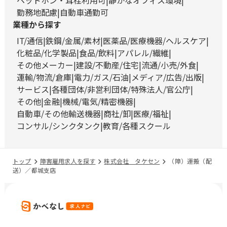
ヘッドホン・耳栓利用可
静かなオフィス環境
勤務地配慮
自動車通勤可
業種から探す
IT/通信
鉄鋼/金属/素材
医薬品/医療機器/ヘルスケア
化粧品/化学製品
食品/飲料
アパレル/繊維
その他メーカー
建設/不動産/住宅
流通/小売/外食
運輸/物流/倉庫
電力/ガス/石油
メディア/広告/出版
サービス
各種団体/非営利団体/特殊法人/官公庁
その他
金融
機械/電気/精密機器
自動車/その他輸送機器
商社/卸
医療/福祉
コンサル/シンクタンク
教育/各種スクール
トップ
障害雇用求人を探す
株式会社 タケセン
（障）運搬（配
送）／都城支店