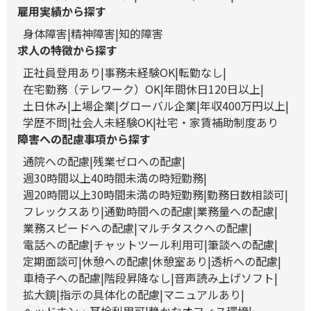
雇用実績から探す
身体障害
精神障害
知的障害
求人の特徴から探す
正社員登用あり
事務未経験OK
転勤なし
在宅勤務（テレワーク）OK
年間休日120日以上
土日休み
上場企業
グローバル企業
年収400万円以上
学歴不問
社会人未経験OK
社宅・家賃補助制度あり
障害への配慮事項から探す
通院への配慮
残業ゼロへの配慮
週30時間以上40時間未満の時短勤務
週20時間以上30時間未満の時短勤務
勤務日数相談可
フレックスあり
通勤時間への配慮
業務量への配慮
業務スピードへの配慮
マルチタスクへの配慮
電話への配慮
チャットツール利用可
筆談への配慮
定期面談可
休憩への配慮
休憩室あり
透析への配慮
車椅子への配慮
階段昇降なし
音声読み上げソフト
拡大鏡
指示の具体化の配慮
マニュアルあり