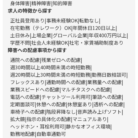
身体障害
精神障害
知的障害
求人の特徴から探す
正社員登用あり
事務未経験OK
転勤なし
在宅勤務（テレワーク）OK
年間休日120日以上
土日休み
上場企業
グローバル企業
年収400万円以上
学歴不問
社会人未経験OK
社宅・家賃補助制度あり
障害への配慮事項から探す
通院への配慮
残業ゼロへの配慮
週30時間以上40時間未満の時短勤務
週20時間以上30時間未満の時短勤務
勤務日数相談可
フレックスあり
通勤時間への配慮
業務量への配慮
業務スピードへの配慮
マルチタスクへの配慮
電話への配慮
チャットツール利用可
筆談への配慮
定期面談可
休憩への配慮
休憩室あり
透析への配慮
車椅子への配慮
階段昇降なし
音声読み上げソフト
拡大鏡
指示の具体化の配慮
マニュアルあり
ヘッドホン・耳栓利用可
静かなオフィス環境
勤務地配慮
自動車通勤可