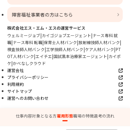
障害福祉事業者の方はこちら
株式会社エス・エム・エスの運営サービス
ウェルミージョブ
カイゴジョブエージェント
ナース専科 就
職
ナース専科 転職
保育士人材バンク
放射線技師人材バンク
検査技師人材バンク
工学技師人材バンク
ケア人材バンク
PT
OT人材バンク
エイチエ
国試黒本治療家エージェント
カイポ
ケ
かべなしクラウド
運営会社
プライバシーポリシー
利用規約
サイトマップ
運営へのお問い合わせ
© SMS Co., Ltd.
仕事内容
対象となる方
雇用形態
職場の特徴
選考の流れ