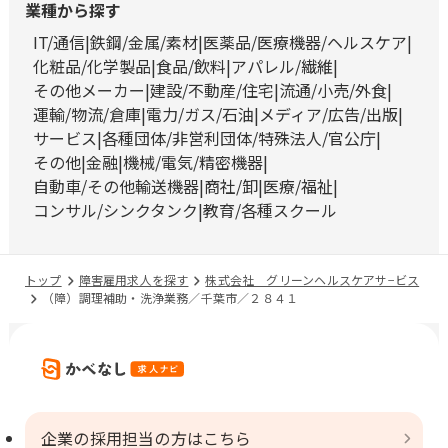
業種から探す
IT/通信
鉄鋼/金属/素材
医薬品/医療機器/ヘルスケア
化粧品/化学製品
食品/飲料
アパレル/繊維
その他メーカー
建設/不動産/住宅
流通/小売/外食
運輸/物流/倉庫
電力/ガス/石油
メディア/広告/出版
サービス
各種団体/非営利団体/特殊法人/官公庁
その他
金融
機械/電気/精密機器
自動車/その他輸送機器
商社/卸
医療/福祉
コンサル/シンクタンク
教育/各種スクール
トップ
障害雇用求人を探す
株式会社 グリーンヘルスケアサ−ビス
（障）調理補助・洗浄業務／千葉市／２８４１
企業の採用担当の方はこちら