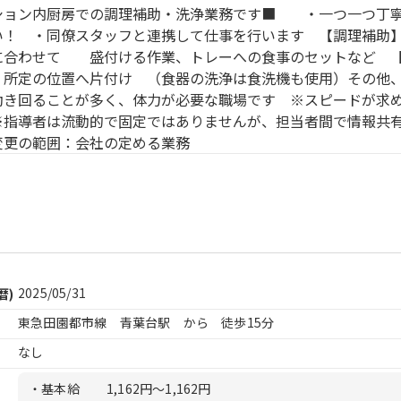
ション内厨房での調理補助・洗浄業務です■ ・一つ一つ丁
い！ ・同僚スタッフと連携して仕事を行います 【調理補助
に合わせて 盛付ける作業、トレーへの食事のセットなど 
、所定の位置へ片付け （食器の洗浄は食洗機も使用）その他
動き回ることが多く、体力が必要な職場です ※スピードが求
※指導者は流動的で固定ではありませんが、担当者間で情報
更の範囲：会社の定める業務
2025/05/31
暦)
東急田園都市線 青葉台駅 から 徒歩15分
なし
・基本給
1,162円〜1,162円