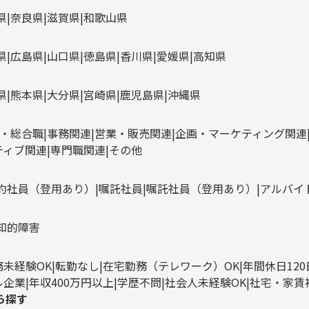
県
奈良県
滋賀県
和歌山県
県
広島県
山口県
徳島県
香川県
愛媛県
高知県
県
熊本県
大分県
宮崎県
鹿児島県
沖縄県
・総合職
事務関連
営業・販売関連
企画・マーケティング関連
ティブ関連
専門職関連
その他
約社員（登用あり）
嘱託社員
嘱託社員（登用あり）
アルバイ
知的障害
務未経験OK
転勤なし
在宅勤務（テレワーク）OK
年間休日12
ル企業
年収400万円以上
学歴不問
社会人未経験OK
社宅・家賃
ら探す