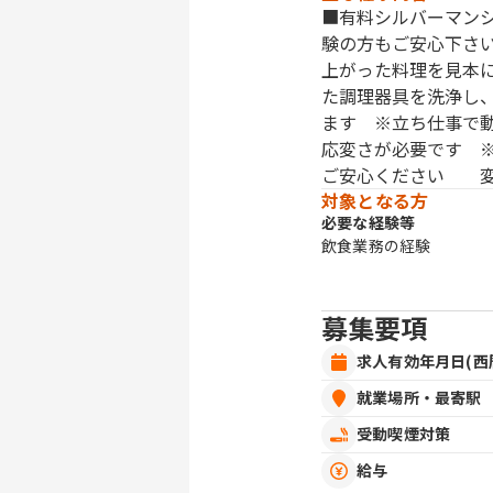
■有料シルバーマン
験の方もご安心下さ
上がった料理を見本
た調理器具を洗浄し
ます ※立ち仕事で
応変さが必要です 
ご安心ください 変
対象となる方
必要な経験等
飲食業務の経験
募集要項
求人有効年月日(西
就業場所・最寄駅
受動喫煙対策
給与