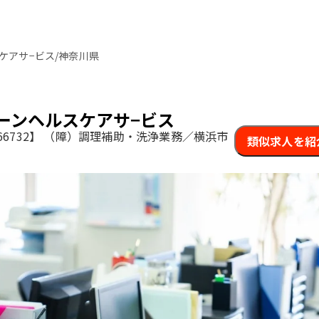
ケアサ−ビス/神奈川県
ーンヘルスケアサ−ビス
6732】
（障）調理補助・洗浄業務／横浜市
類似求人を紹