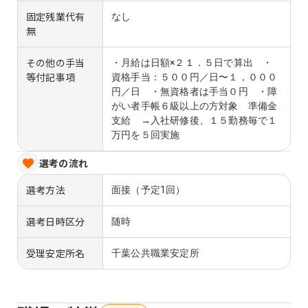
固定残業代有
なし
無
その他の手当
・月給は日額×２１．５日で算出 ・
等付記事項
資格手当：５００円／日〜１，０００
円／日 ・無資格者は手当０円 ・障
がい者手帳６級以上の方対象 準備金
支給 →入社研修後、１５勤務毎で１
万円を５回実施
選考の流れ
選考方法
面接（予定1回）
選考日時区分
随時
受理安定所名
千葉公共職業安定所