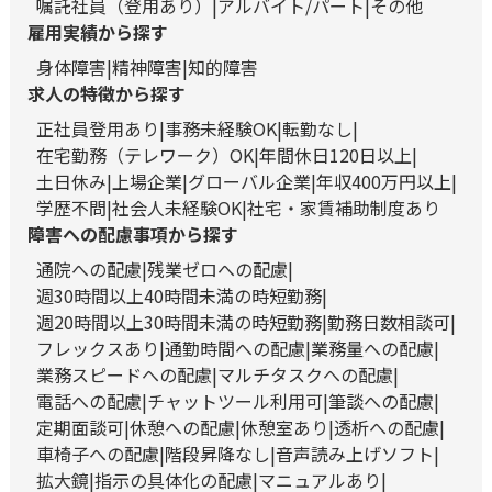
嘱託社員（登用あり）
アルバイト/パート
その他
雇用実績から探す
身体障害
精神障害
知的障害
求人の特徴から探す
正社員登用あり
事務未経験OK
転勤なし
在宅勤務（テレワーク）OK
年間休日120日以上
土日休み
上場企業
グローバル企業
年収400万円以上
学歴不問
社会人未経験OK
社宅・家賃補助制度あり
障害への配慮事項から探す
通院への配慮
残業ゼロへの配慮
週30時間以上40時間未満の時短勤務
週20時間以上30時間未満の時短勤務
勤務日数相談可
フレックスあり
通勤時間への配慮
業務量への配慮
業務スピードへの配慮
マルチタスクへの配慮
電話への配慮
チャットツール利用可
筆談への配慮
定期面談可
休憩への配慮
休憩室あり
透析への配慮
車椅子への配慮
階段昇降なし
音声読み上げソフト
拡大鏡
指示の具体化の配慮
マニュアルあり