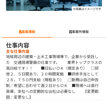
募集情報
事業所情報
仕事内容
主な仕事内容
地域周辺の建築・土木工事現場等で、企業から受託し
た 交通誘導警備の仕事です。 業界トップクラスの
高日給です！！ ■日払いＯＫ（規定あり） □研
修２．５日間あり、２０時間実施 ■研修手当として
２８，７５０円支給（規程あり） □勤務は自己申告
制／希望に合わせて週２日からＯＫ ■現場へは直行
直帰、支社への定期的な出社は必要なし 【変更範
囲：変更なし】