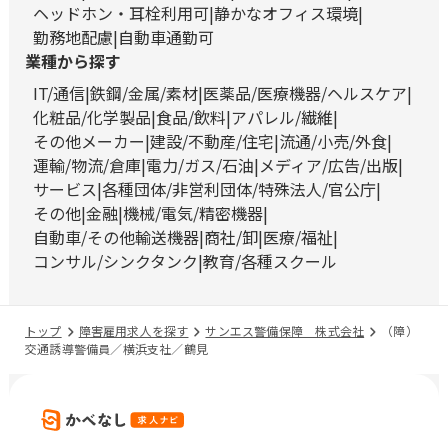
ヘッドホン・耳栓利用可
静かなオフィス環境
勤務地配慮
自動車通勤可
業種から探す
IT/通信
鉄鋼/金属/素材
医薬品/医療機器/ヘルスケア
化粧品/化学製品
食品/飲料
アパレル/繊維
その他メーカー
建設/不動産/住宅
流通/小売/外食
運輸/物流/倉庫
電力/ガス/石油
メディア/広告/出版
サービス
各種団体/非営利団体/特殊法人/官公庁
その他
金融
機械/電気/精密機器
自動車/その他輸送機器
商社/卸
医療/福祉
コンサル/シンクタンク
教育/各種スクール
トップ
障害雇用求人を探す
サンエス警備保障 株式会社
（障）
交通誘導警備員／横浜支社／鶴見