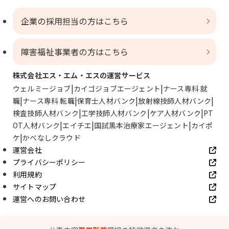
企業の採用担当の方はこちら
障害福祉事業者の方はこちら
株式会社エス・エム・エスの運営サービス
ウェルミージョブ
カイゴジョブエージェント
ナース専科 就
職
ナース専科 転職
保育士人材バンク
放射線技師人材バンク
検査技師人材バンク
工学技師人材バンク
ケア人材バンク
PT
OT人材バンク
エイチエ
国試黒本治療家エージェント
カイポ
ケ
かべなしクラウド
運営会社
プライバシーポリシー
利用規約
サイトマップ
運営へのお問い合わせ
© SMS Co., Ltd.