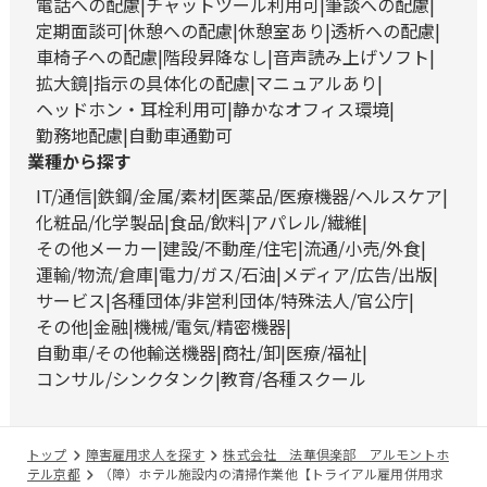
電話への配慮
チャットツール利用可
筆談への配慮
定期面談可
休憩への配慮
休憩室あり
透析への配慮
車椅子への配慮
階段昇降なし
音声読み上げソフト
拡大鏡
指示の具体化の配慮
マニュアルあり
ヘッドホン・耳栓利用可
静かなオフィス環境
勤務地配慮
自動車通勤可
業種から探す
IT/通信
鉄鋼/金属/素材
医薬品/医療機器/ヘルスケア
化粧品/化学製品
食品/飲料
アパレル/繊維
その他メーカー
建設/不動産/住宅
流通/小売/外食
運輸/物流/倉庫
電力/ガス/石油
メディア/広告/出版
サービス
各種団体/非営利団体/特殊法人/官公庁
その他
金融
機械/電気/精密機器
自動車/その他輸送機器
商社/卸
医療/福祉
コンサル/シンクタンク
教育/各種スクール
トップ
障害雇用求人を探す
株式会社 法華倶楽部 アルモントホ
テル京都
（障）ホテル施設内の清掃作業他【トライアル雇用併用求