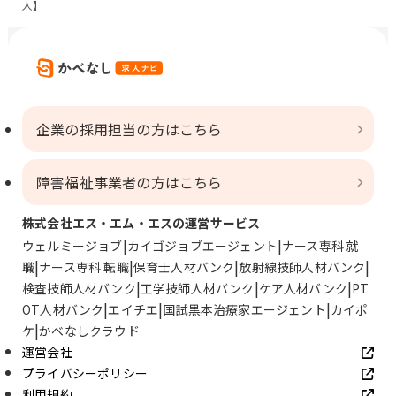
人】
企業の採用担当の方はこちら
障害福祉事業者の方はこちら
株式会社エス・エム・エスの運営サービス
ウェルミージョブ
カイゴジョブエージェント
ナース専科 就
職
ナース専科 転職
保育士人材バンク
放射線技師人材バンク
検査技師人材バンク
工学技師人材バンク
ケア人材バンク
PT
OT人材バンク
エイチエ
国試黒本治療家エージェント
カイポ
ケ
かべなしクラウド
運営会社
プライバシーポリシー
利用規約