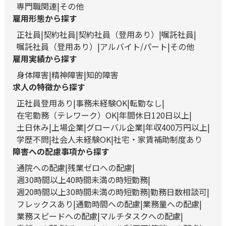
専門職関連
その他
雇用形態から探す
正社員
契約社員
契約社員（登用あり）
嘱託社員
嘱託社員（登用あり）
アルバイト/パート
その他
雇用実績から探す
身体障害
精神障害
知的障害
求人の特徴から探す
正社員登用あり
事務未経験OK
転勤なし
在宅勤務（テレワーク）OK
年間休日120日以上
土日休み
上場企業
グローバル企業
年収400万円以上
学歴不問
社会人未経験OK
社宅・家賃補助制度あり
障害への配慮事項から探す
通院への配慮
残業ゼロへの配慮
週30時間以上40時間未満の時短勤務
週20時間以上30時間未満の時短勤務
勤務日数相談可
フレックスあり
通勤時間への配慮
業務量への配慮
業務スピードへの配慮
マルチタスクへの配慮