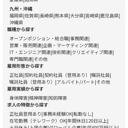
九州・沖縄
福岡県
佐賀県
長崎県
熊本県
大分県
宮崎県
鹿児島県
沖縄県
職種から探す
オープンポジション・総合職
事務関連
営業・販売関連
企画・マーケティング関連
IT・エンジニア関連
技術関連
クリエイティブ関連
専門職関連
その他
雇用形態から探す
正社員
契約社員
契約社員（登用あり）
嘱託社員
嘱託社員（登用あり）
アルバイト/パート
その他
雇用実績から探す
身体障害
精神障害
知的障害
求人の特徴から探す
正社員登用あり
事務未経験OK
転勤なし
在宅勤務（テレワーク）OK
年間休日120日以上
土日休み
上場企業
グローバル企業
年収400万円以上