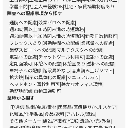
学歴不問
社会人未経験OK
社宅・家賃補助制度あり
障害への配慮事項から探す
通院への配慮
残業ゼロへの配慮
週30時間以上40時間未満の時短勤務
週20時間以上30時間未満の時短勤務
勤務日数相談可
フレックスあり
通勤時間への配慮
業務量への配慮
業務スピードへの配慮
マルチタスクへの配慮
電話への配慮
チャットツール利用可
筆談への配慮
定期面談可
休憩への配慮
休憩室あり
透析への配慮
車椅子への配慮
階段昇降なし
音声読み上げソフト
拡大鏡
指示の具体化の配慮
マニュアルあり
ヘッドホン・耳栓利用可
静かなオフィス環境
勤務地配慮
自動車通勤可
業種から探す
IT/通信
鉄鋼/金属/素材
医薬品/医療機器/ヘルスケア
化粧品/化学製品
食品/飲料
アパレル/繊維
その他メーカー
建設/不動産/住宅
流通/小売/外食
運輸/物流/倉庫
電力/ガス/石油
メディア/広告/出版