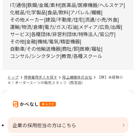
IT/通信
鉄鋼/金属/素材
医薬品/医療機器/ヘルスケア
化粧品/化学製品
食品/飲料
アパレル/繊維
その他メーカー
建設/不動産/住宅
流通/小売/外食
運輸/物流/倉庫
電力/ガス/石油
メディア/広告/出版
サービス
各種団体/非営利団体/特殊法人/官公庁
その他
金融
機械/電気/精密機器
自動車/その他輸送機器
商社/卸
医療/福祉
コンサル/シンクタンク
教育/各種スクール
トップ
障害雇用求人を探す
尾上繊維株式会社
【障】未経験Ｏ
Ｋ！オーダースーツの販売スタッフ（西宮店）
企業の採用担当の方はこちら