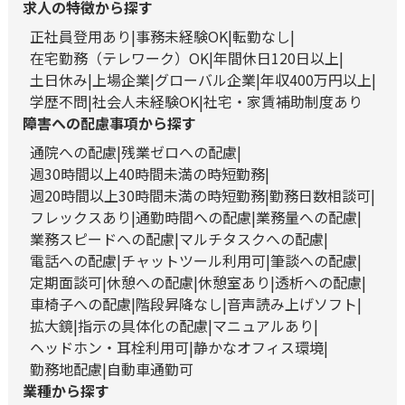
求人の特徴から探す
正社員登用あり
事務未経験OK
転勤なし
在宅勤務（テレワーク）OK
年間休日120日以上
土日休み
上場企業
グローバル企業
年収400万円以上
学歴不問
社会人未経験OK
社宅・家賃補助制度あり
障害への配慮事項から探す
通院への配慮
残業ゼロへの配慮
週30時間以上40時間未満の時短勤務
週20時間以上30時間未満の時短勤務
勤務日数相談可
フレックスあり
通勤時間への配慮
業務量への配慮
業務スピードへの配慮
マルチタスクへの配慮
電話への配慮
チャットツール利用可
筆談への配慮
定期面談可
休憩への配慮
休憩室あり
透析への配慮
車椅子への配慮
階段昇降なし
音声読み上げソフト
拡大鏡
指示の具体化の配慮
マニュアルあり
ヘッドホン・耳栓利用可
静かなオフィス環境
勤務地配慮
自動車通勤可
業種から探す