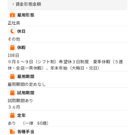
・賃金形態金額
雇用形態
正社員
休日
その他
休暇
108日
※月８〜９日（シフト制）希望休３日制度 夏季休暇（５連
休・全店一斉休暇）、年末年始（大晦日・元日）
雇用期間
雇用期間の定めなし
試用期間
試用期間あり
３ヵ月
定年
あり （一律 60歳）
各種手当