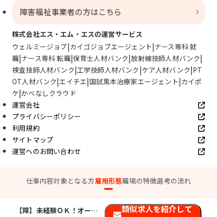
障害福祉事業者の方はこちら
株式会社エス・エム・エスの運営サービス
ウェルミージョブ
カイゴジョブエージェント
ナース専科 就
職
ナース専科 転職
保育士人材バンク
放射線技師人材バンク
検査技師人材バンク
工学技師人材バンク
ケア人材バンク
PT
OT人材バンク
エイチエ
国試黒本治療家エージェント
カイポ
ケ
かべなしクラウド
運営会社
プライバシーポリシー
利用規約
サイトマップ
運営へのお問い合わせ
© SMS Co., Ltd.
仕事内容
対象となる方
雇用形態
職場の特徴
選考の流れ
類似求人を紹介して
【障】未経験ＯＫ！オーダースーツの販売スタッフ（西宮店）